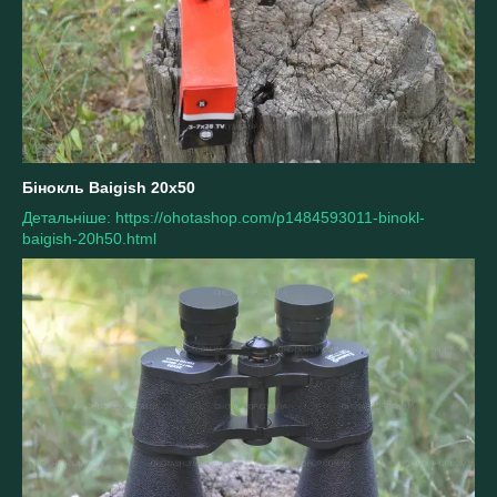
Бінокль Baigish 20х50
Детальніше: https://ohotashop.com/p1484593011-binokl-
baigish-20h50.html