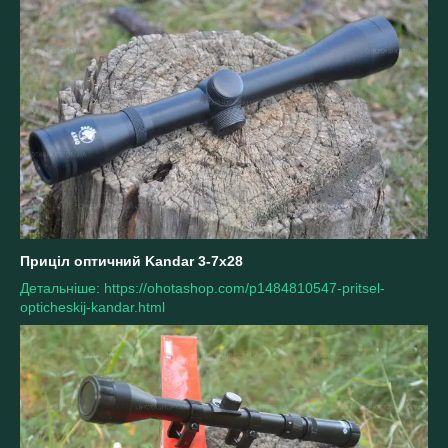
Приціл оптичний Kandar 3-7x28
Детальніше: https://ohotashop.com/p1484810547-pritsel-
opticheskij-kandar.html