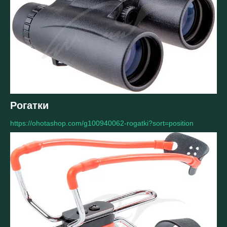
Рогатки
https://ohotashop.com/g100940062-rogatki?sort=position