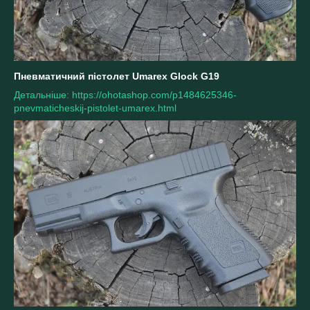
Пневматичний пістолет Umarex Glock G19
Детальніше: https://ohotashop.com/p1484625346-
pnevmaticheskij-pistolet-umarex.html