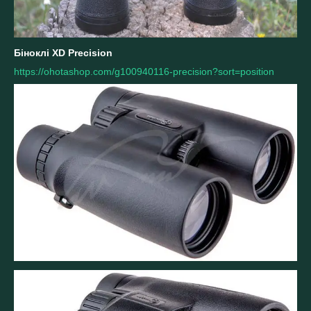
Біноклі XD Precision
https://ohotashop.com/g100940116-precision?sort=position