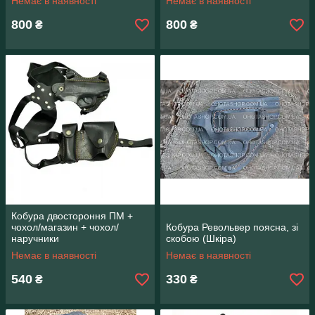
Немає в наявності
Немає в наявності
800
800
₴
₴
Кобура двостороння ПМ +
чохол/магазин + чохол/
Кобура Револьвер поясна, зі
наручники
скобою (Шкіра)
Немає в наявності
Немає в наявності
540
330
₴
₴