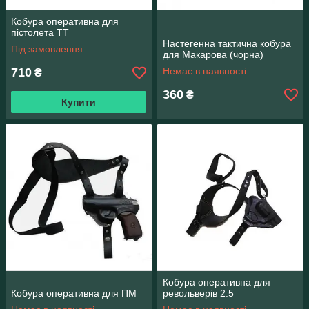
Кобура оперативна для
пістолета ТТ
Настегенна тактична кобура
Під замовлення
для Макарова (чорна)
710
Немає в наявності
₴
360
₴
Купити
Кобура оперативна для
Кобура оперативна для ПМ
револьверів 2.5