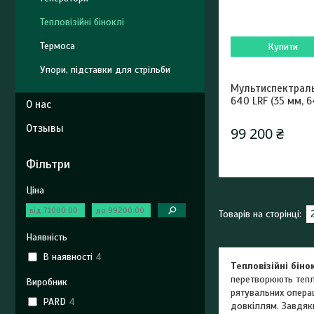
Тепловізійні біноклі
Термоса
Купити
Упори, підставки для стрільби
Мультиспектраль
640 LRF (35 мм, 
О нас
Отзывы
99 200 ₴
Фільтри
Ціна
Наявність
В наявності
4
Тепловізійні біно
перетворюють тепло
Виробник
рятувальних операц
PARD
4
довкіллям. Завдяки