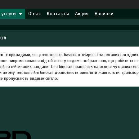
 услуги
О нас
Контакты
Акция
Новинки
клі
клі
є приладами, які дозволяють бачити в темряві і за поганих погодни
ве випромінювання від об'єктів у видиме зображення, що робить їх нез
ій та військових завдань. Такі біноклі працюють на основі чутливих сенс
 цьому тепловізійні біноклі дозволяють виявляти живі істоти, транспорт
не пропускають видиме світло.