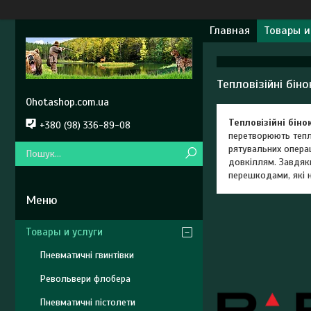
Главная
Товары и
Тепловізійні біно
Ohotashop.com.ua
Тепловізійні біно
+380 (98) 336-89-08
перетворюють тепло
рятувальних операц
довкіллям. Завдяки
перешкодами, які 
Товары и услуги
Пневматичні гвинтівки
Револьвери флобера
Пневматичні пістолети