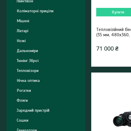
гвинтівок
Коліматорні приціли
Купити
Мішені
Тепловізійний бін
Ліхтарі
(35 мм, 480х360,
Ножі
71 000 ₴
Дальноміри
Тюнінг Зброї
Тепловізори
Нічна оптика
Рогатки
Фляги
Зарядний пристрій
Сошки
Генератори