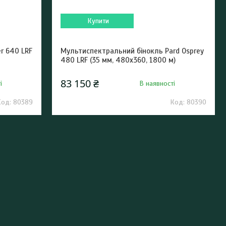
Купити
er 640 LRF
Мультиспектральний бінокль Pard Osprey
480 LRF (35 мм, 480х360, 1800 м)
83 150 ₴
і
В наявності
80389
80390