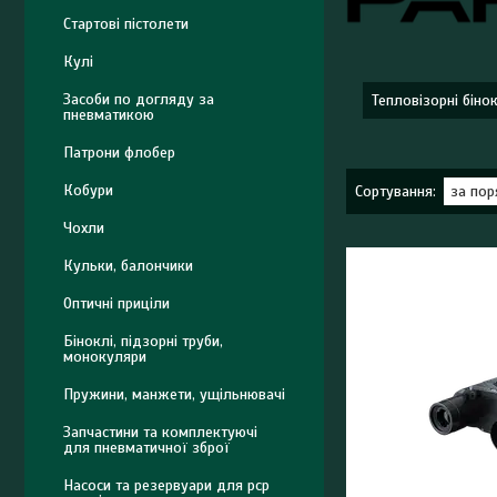
Стартові пістолети
Кулі
Засоби по догляду за
Тепловізорні біно
пневматикою
Патрони флобер
Кобури
Чохли
Кульки, балончики
Оптичні приціли
Біноклі, підзорні труби,
монокуляри
Пружини, манжети, ущільнювачі
Запчастини та комплектуючі
для пневматичної зброї
Насоси та резервуари для pcp