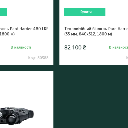
Купити
окль Pard Harrier 480 LRF
Тепловізійний бінокль Pard Harri
 1800 м)
(35 мм, 640х512, 1800 м)
82 100 ₴
В наявності
В наявност
80388