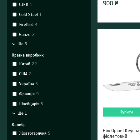
900 ₴
CJRB
1
Cold Steel
1
FireBird
4
Ganzo
2
Ще 6
Країна виробник
Китай
22
США
2
Україна
5
Франція
9
Швейцарія
5
Купити
Ще 1
Калибр
Ніж Opinel Keycha
Жовтогарячий
5
фіолетовий