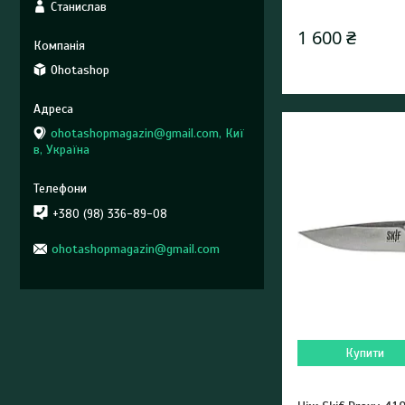
Станислав
1 600 ₴
Ohotashop
ohotashopmagazin@gmail.com, Киї
в, Україна
+380 (98) 336-89-08
ohotashopmagazin@gmail.com
Купити