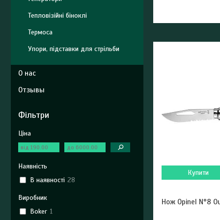
Тепловізійні біноклі
Термоса
Упори, підставки для стрільби
О нас
Отзывы
Фільтри
Ціна
Наявність
Купити
В наявності
28
Виробник
Нож Opinel N°8 O
Boker
1