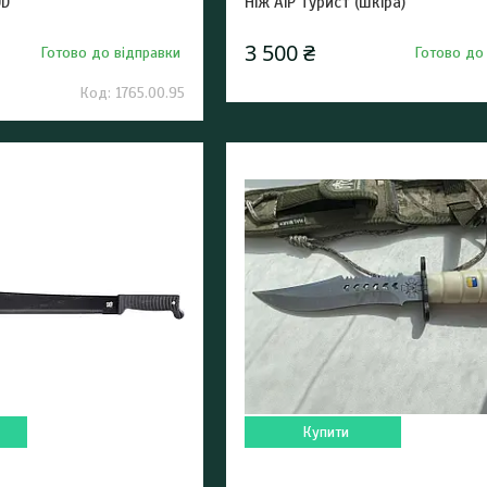
9D
Ніж АіР Турист (шкіра)
3 500 ₴
Готово до відправки
Готово до
1765.00.95
Купити