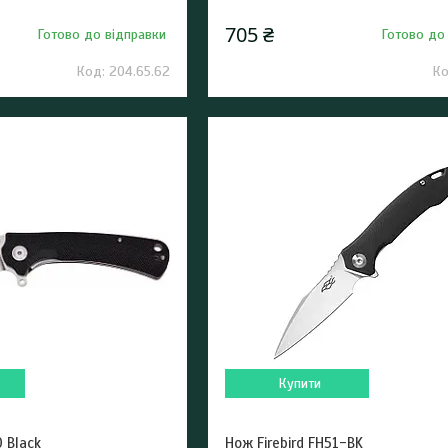
705 ₴
Готово до відправки
Готово до
204.65.62
Купити
0 Black
Нож Firebird FH51-BK