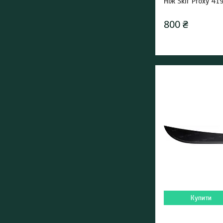
Ніж Skif Proxy 41
800 ₴
Купити