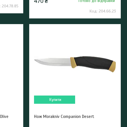
470 ₴
Готово до відправки
204.78.85
204.66.23
Купити
Olive
Нож Morakniv Companion Desert