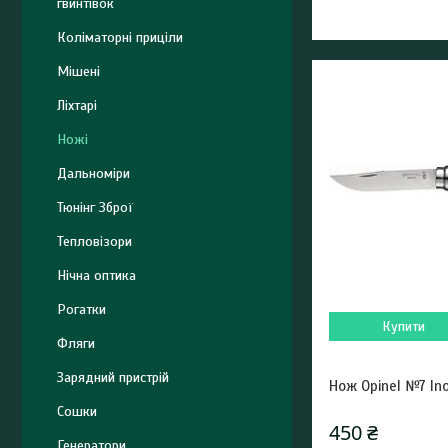
гвинтівок
Коліматорні приціли
Мішені
Ліхтарі
Ножі
Дальноміри
Тюнінг Зброї
Тепловізори
Нічна оптика
Рогатки
Купити
Фляги
Зарядний пристрій
Нож Opinel №7 Ino
Сошки
450 ₴
Генератори