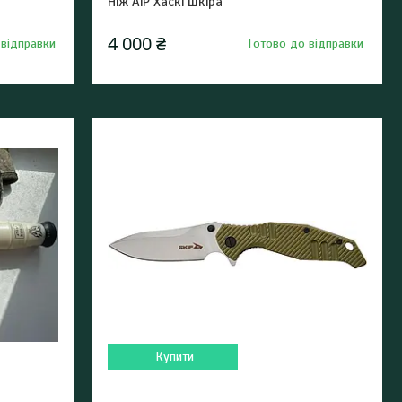
Ніж АіР Хаскі шкіра
4 000 ₴
 відправки
Готово до відправки
Купити