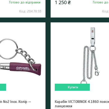
1 250 ₴
Готово до відправки
Готово до
204.78.93
Купити
in No2 Inox. Колір —
Карабін VICTORINOX 4.1860 поясн
ланцюжки