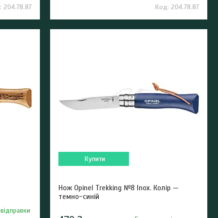
204.78.87
204.78.87
Купити
Нож Opinel Trekking №8 Inox. Колір —
темно-синій
 відправки