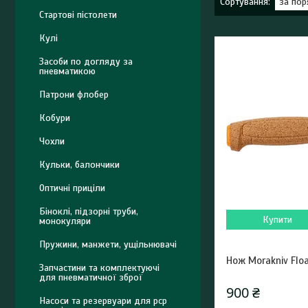
Стартові пістолети
Кулі
Засоби по догляду за
пневматикою
Патрони флобер
Кобури
Чохли
Кульки, балончики
Оптичні приціли
Біноклі, підзорні труби,
Купити
монокуляри
Пружини, манжети, ущільнювачі
Нож Morakniv Floa
Запчастини та комплектуючі
для пневматичної зброї
900 ₴
Насоси та резервуари для pcp