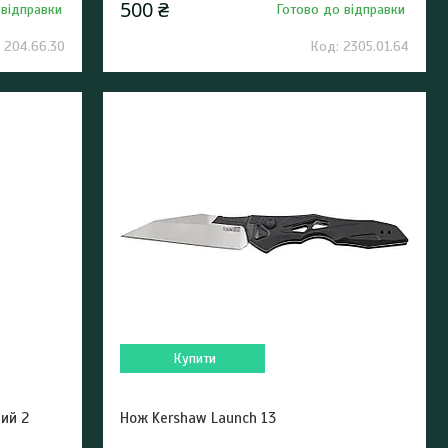
500 ₴
 відправки
Готово до відправки
204.66.30
2305.01.64
Купити
ий 2
Нож Kershaw Launch 13