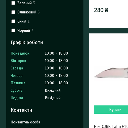
Зелений
3
280 ₴
Оливковий
5
Синій
1
Чорний
7
Графік роботи
Понеділок
10:00
18:00
Вівторок
10:00
18:00
Середа
10:00
18:00
Четвер
10:00
18:00
Пʼятниця
10:00
18:00
Субота
Вихідний
Неділя
Вихідний
Контакти
Купити
Ніж CJRB Talla G1