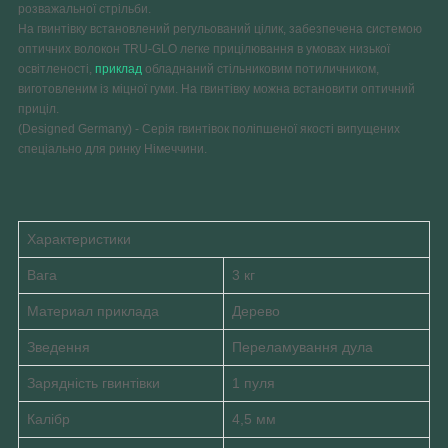
розважальної стрільби.
На гвинтівку встановлений регульований цілик, забезпечена системою
оптичних волокон TRU-GLO легке прицілювання в умовах низької
освітленості,
приклад
обладнаний стільниковим потиличником,
виготовленим із міцної гуми. На гвинтівку можна встановити оптичний
приціл.
(Designed Germany)
- Серія гвинтівок поліпшеної якості випущених
спеціально для ринку Німеччини.
Характеристики
Вага
3 кг
Материал приклада
Дерево
Зведення
Переламування дула
Зарядність гвинтівки
1 пуля
Калібр
4,5 мм