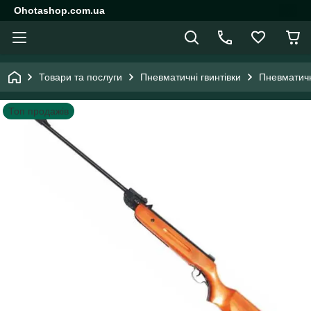
Ohotashop.com.ua
Товари та послуги
Пневматичні гвинтівки
Пневматичні
Топ продажів