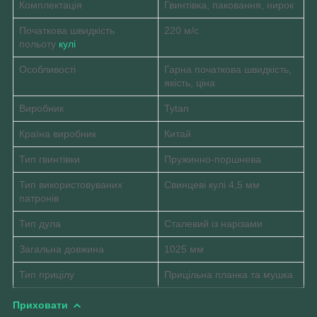
Комплектація
Гвинтівка, паковання, нирок
Початкова швидкість
220 м/с
польоту
кулі
Особливості
Гарна початкова швидкість,
якість, ціна
Виробник
Tytan
Країна виробник
Китай
Тип гвинтівки
Пружинно-поршнева
Тип використовуваних
Свинцеві кулі 4,5 мм
патронів
Тип дула
Сталевий із нарізами
Загальна довжина
1025 мм
Тип прицілу
Прицільна планка та мушка
Приховати