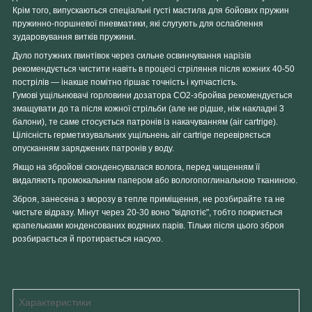
Крім того, випускаються спеціальні густі мастила для бойових пружин
пружинно-поршневої пневматики, які слугують для ослаблення
зударовування витків пружини.
Дуло потужних гвинтівок через сильне освинчування нарізів
рекомендується чистити навіть
в процесі стріляння
після кожних 40-50
пострілів — інакше помітно гіршає точність і купчастість.
Гумові ущільнювачі горловини дозатора СО2-збройва рекомендується
змащувати
до та після
кожної стрільби (але не рідше, ніж накладні 3
балони), те саме стосується патронів із накачуванням (air cartrige).
Цілісність герметизувальних ущільнень air cartrige перевіряється
опусканням заряджених патронів у воду.
Якщо на збройові сконденсувалася волога, перед чищенням її
видаляють промокальним папером або вологопоглинальною тканиною.
Зброя, занесена з морозу в тепле приміщення, не розбирайте та не
чистьте відразу. Мінут через 20-30 воно "відпотіє", тобто покриється
крапельками конденсованих водяних парів. Тільки після цього зброя
розбирається й протирається насухо.
Характеристики