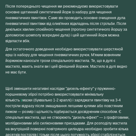
Після попереднього чищення ми рекомендуємо використовувати
основне
щетинний синтетичний йорж
із набору для чищення
пневматичних гвинтівок. Саме він проводить основне очищення дула
пневматичної гвинтівки від олив'яних відкладень після стрільби. Після
декількох хвилин спокійного чищення (прогону синтетичного йоршу за
допомогою шомполу всередині дула) і цей щетинний йорж можна
відкласти вбік.
Для остаточного доведення необхідно використовувати
шерстяной
ерш
із набору для чищення пневматичних ручок. М'яким вовняним
йоржиком наносьте трохи спеціального мастила. Те, що в дулі є
мастило, мають знати ви і цей фінішний йоржик. Мастило в дулі видно
не має бути.
Щоб зменшити негативні наслідки "дизель-ефекту" у пружинно-
поршневому зброї потрібно використовувати мінімальну
кількість
з
мазки (буквально 1-2 краплі) і заряджати гвинтівку на 3-4
постріли відразу після змащування легшими кулями або повстяним
пижом — розмір і щільність підбирається досвідченим способом. Є
спеціальні мастила, що не створюють "дизель-ефект" — з графітовими,
молібденовими або силіконовими присадками. Для розподілу мастила
на внутрішній поверхні повітряного циліндра необхідно зробити кілька
десятків пострілів і тільки після цього потужність зброї стабілізується.