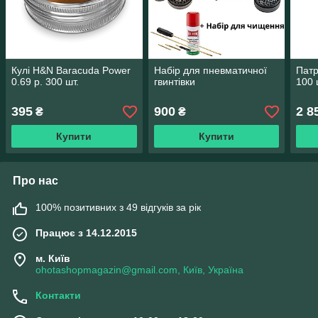
Кулі H&N Baracuda Power
Набір для пневматичної
Пат
0.69 р. 300 шт.
гвинтівки
100 
395
900
2 8
₴
₴
Купити
Купити
Про нас
100% позитивних з 49 відгуків за рік
Працює з 14.12.2015
м. Київ
ohotashopmagazin@gmail.com, Київ, Україна
Контакти