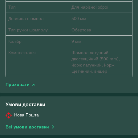
Тип
Для нарізної зброї
Довжина шомполі
500 мм
Тип ручки шомполу
Обертова
Калібр
9 мм
Комплектація
Шомпол латунний
двосекційний (500 mm),
йорж латунний, йорж
щетинний, вишер
Приховати
Умови доставки
Нова Пошта
Всі умови доставки