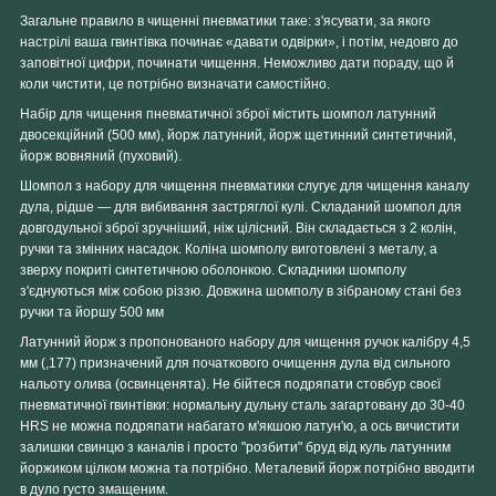
Загальне правило в чищенні пневматики таке: з'ясувати, за якого
настрілі ваша гвинтівка починає «давати одвірки», і потім, недовго до
заповітної цифри, починати чищення. Неможливо дати пораду, що й
коли чистити, це потрібно визначати самостійно.
Набір для чищення пневматичної зброї містить шомпол латунний
двосекційний (500 мм), йорж латунний, йорж щетинний синтетичний,
йорж вовняний (пуховий).
Шомпол
з набору для чищення пневматики слугує для чищення каналу
дула, рідше — для вибивання застряглої кулі. Складаний шомпол для
довгодульної зброї зручніший, ніж цілісний. Він складається з 2 колін,
ручки та змінних насадок. Коліна шомполу виготовлені з металу, а
зверху покриті синтетичною оболонкою. Складники шомполу
з'єднуються між собою різзю. Довжина шомполу в зібраному стані без
ручки та йоршу 500 мм
Латунний йорж
з пропонованого набору для чищення ручок калібру 4,5
мм (,177) призначений для початкового очищення дула від сильного
нальоту олива (освинценята). Не бійтеся подряпати стовбур своєї
пневматичної гвинтівки: нормальну дульну сталь загартовану до 30-40
HRS не можна подряпати набагато м'якшою латун'ю, а ось вичистити
залишки свинцю з каналів і просто "розбити" бруд від куль латунним
йоржиком цілком можна та потрібно. Металевий йорж потрібно вводити
в дуло густо змащеним.