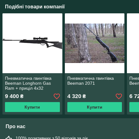
Подібні товари компанії
Пневматична гвинтівка
Пневматична гвинтівка
Пнев
Beeman Longhorn Gas
Beeman 2071
Beem
Ram + приціл 4х32
9 400
4 320
6 7
₴
₴
Купити
Купити
Про нас
100% позитивних з 50 відгуків за рік