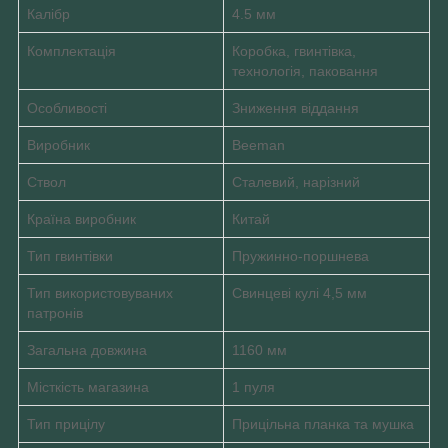
Калібр
4.5 мм
Комплектація
Коробка, гвинтівка,
технологія, паковання
Особливості
Зниження віддання
Виробник
Beeman
Ствол
Сталевий, нарізний
Країна виробник
Китай
Тип гвинтівки
Пружинно-поршнева
Тип використовуваних
Свинцеві кулі 4,5 мм
патронів
Загальна довжина
1160 мм
Місткість магазина
1 пуля
Тип прицілу
Прицільна планка та мушка