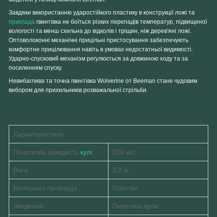
Завдяки використанню ударостійкого пластику в конструкції ложі та
приклада
гвинтівка не боїться різких перепадів температур, підвищеної
вологості та менш схильна до відколів і тріщин, ніж дерев'яні ложі.
Оптоволоконні механічні прицільні пристосування забезпечують
комфортне прицілювання навіть в умовах недостатньої видимості.
Ударно-спусковий механізм регулюється за довжиною ходу та за
посиленням спуску.
Невибаглива та точна гвинтівка
Wolverine
от Beeman стане чудовим
вибором для прихильників розважальної стрільби.
Характеристики
Початкова швидкість
кулі
330 м/с
Вага
3.8 кг
Материал приклада
Пластик
Зведення
Перелом дула