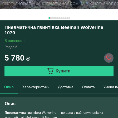
Пневматична гвинтівка Beeman Wolverine
1070
В наявності
Роздріб
5 780
₴
Купити
Опис
Характеристики
Доставка
Оплата
Умови п
Опис
Пневматична гвинтівка
Wolverine
— це одна з найпопулярніших
моделей у лінійці компанії
Beeman
.