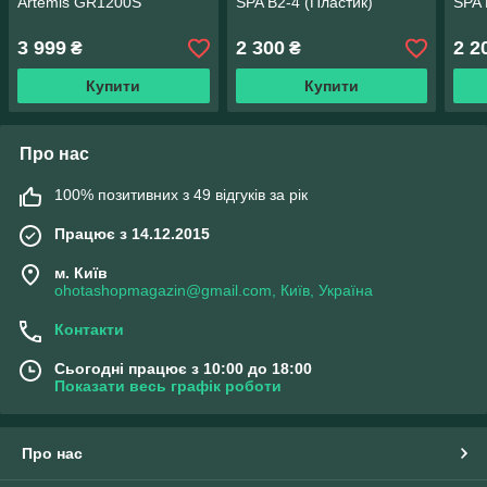
Artemis GR1200S
SPA B2-4 (Пластик)
SPA 
3 999
2 300
2 2
₴
₴
Купити
Купити
Про нас
100% позитивних з 49 відгуків за рік
Працює з 14.12.2015
м. Київ
ohotashopmagazin@gmail.com, Київ, Україна
Контакти
Сьогодні працює з 10:00 до 18:00
Показати весь графік роботи
Про нас