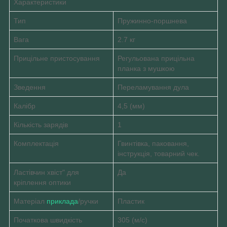
Характеристики
Тип
Пружинно-поршнева
Вага
2.7 кг
Прицільне пристосування
Регульована прицільна
планка з мушкою
Зведення
Переламування дула
Калібр
4,5 (мм)
Кількість зарядів
1
Комплектація
Гвинтівка, паковання,
інструкція, товарний чек.
Ластівчин хвіст" для
Да
кріплення оптики
Матеріал
приклада
/ручки
Пластик
Початкова швидкість
305 (м/с)