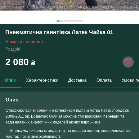
Пневматична гвинтівка Латек Чайка 01
Немає в наявності
Роздріб
2 080
₴
Опис
Характеристики
Доставка
Оплата
Умови п
Опис
Створювалася виробничим колективом підприємства
Латэк
упродовж
2009-2011 рр.
Водночас були за можливістю враховані переваги та
вади наявних аналогічних моделей різних виробників.
В підсумку вийшла стандартна, на перший погляд, «переломка», що
має такі позитивні особливості: