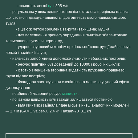
- швидкість легкої
кулі
305 м/с
- регульована у двох площинах повністю сталева прицільна планка,
що істотно підвищує надійність і довговічність цього найважливішого
вузла;
- з цією ж метою зроблена закрита (захищена) мушка;
- для полегшення процесу заряджання гвинтівки збалансовано
та
зменшене зусилля перелому;
- ударно-спусковий механізм оригінальної конструкції забезпечує
легкий і надійний спуск,
- наявність запобіжника допоможе уникнути небажаних пострілів;
- ресурс гвинтівки був доведений до
10000
і робочих циклів;
- істотно зменшена вторинна видатність пружинно-поршневої
групи під час пострілу;
- блогадаря застосування спеціального мастила
усунений ефект
дизельування
- неабияк збільшений ресурс
манжети
,
- початкова швидкість кулі завжди залишається постійною;
- вага гвинтівки зайняла гідне місце в низці аналогічних моделей
—
2,7 кг
(GAMO Vaiper-X 2.4 кг , Hatsan-70 3.1 кг)