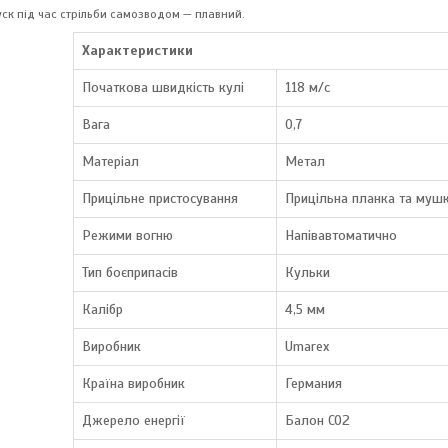
ск під час стрільби самозводом — плавний.
Характеристики
Початкова швидкість кулі
118 м/с
Вага
0,7
Матеріал
Метал
Прицільне пристосування
Прицільна планка та муш
Режими вогню
Напівавтоматично
Тип боєприпасів
Кульки
Калібр
4,5 мм
Виробник
Umarex
Країна виробник
Германия
Джерело енергії
Балон CO2