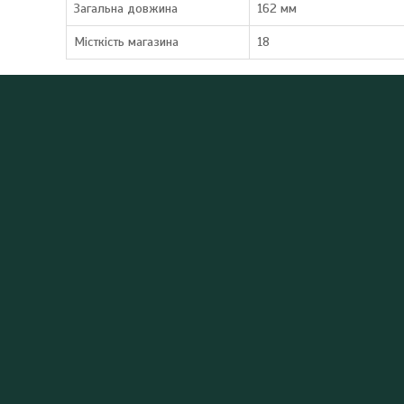
Загальна довжина
162 мм
Місткість магазина
18