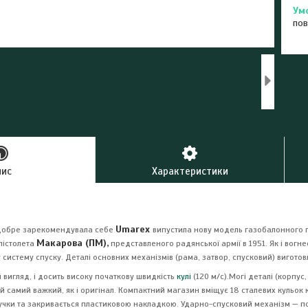
пов
пис
Характеристики
Umarex
 добре зарекомендувала себе
випустила нову модель газобалонного 
Макарова (ПМ),
пістолета
представленого радянської армії в 1951. Як і вогн
систему спуску. Деталі основних механізмів (рама, затвор, спусковий) виготовл
 вигляд, і досить високу початкову швидкість
кулі
(120 м/с).Могі деталі (корпус,
ий самий важкий, як і оригінал. Компактний магазин вміщує 18 сталевих кульок
учки та закривається пластиковою накладкою. Ударно-спусковий механізм — подв