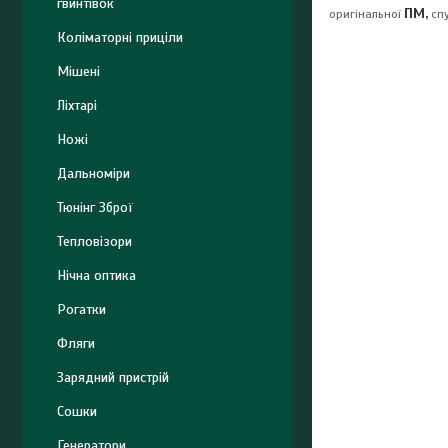
гвинтівок
ПМ,
оригінальної
спу
Коліматорні приціли
Мішені
Ліхтарі
Ножі
Дальноміри
Тюнінг Зброї
Тепловізори
Нічна оптика
Рогатки
Фляги
Зарядний пристрій
Сошки
Генератори