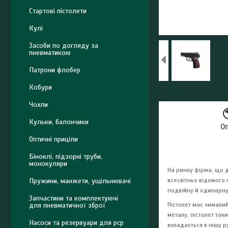
Стартові пістолети
Кулі
Засоби по догляду за
пневматикою
Патрони флобер
Кобури
Чохли
Кульки, балончики
О
Оптичні приціли
Біноклі, підзорні труби,
монокуляри
На ринку фірма, що
Пружини, манжети, ущільнювачі
всесвітньо відомого 
подвійну й одинарну 
Запчастини та комплектуючі
для пневматичної зброї
Пістолет має чималий
металу, пістолет так
Насоси та резервуари для pcp
вкладається в нішу р