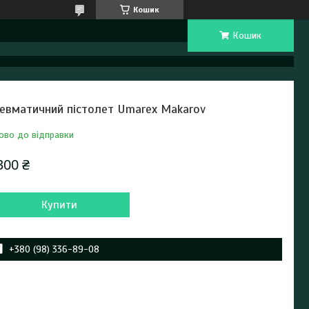
Кошик
Кошик
евматичний пістолет Umarex Makarov
ово до відправки
300 ₴
Купити
+380 (98) 336-89-08