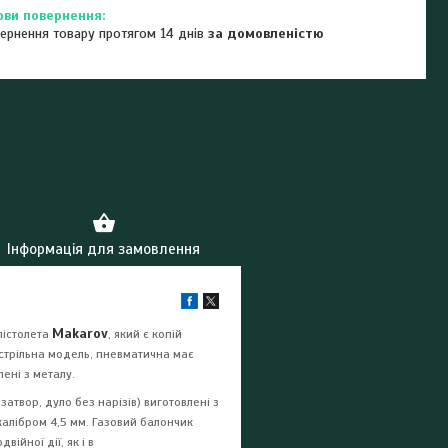
ернення товару протягом 14 днів
за домовленістю
Інформація для замовлення
Makarov
пістолета
, який є копій
естрільна модель, пневматична має
ені з металу.
 затвор, дуло без нарізів) виготовлені з
 калібром 4,5 мм. Газовий балончик
ійної дії, як і в