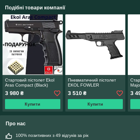
Подібні товари компанії
Стартовий пістолет Ekol
Пневматичний пістолет
Стар
Aras Compact (Black)
EKOL FOWLER
Majo
3 980
3 510
3 4
₴
₴
Купити
Купити
Про нас
100% позитивних з 49 відгуків за рік