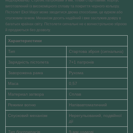
недобрювача). Стріляє патронами 9 мм, тільки стартовими. Корпус
виготовлений із високоміцного сплаву та покриття чорного кольору.
Пістолет Ekol Major може зводитися двома способами, це курком або
спусковим гачком. Механізм досить надійний і вже заслужив довіру в
багатьох країнах світу.
Пістолети сигнальні не є вогнестрільною зброєю
й продаються без дозволу.
Характеристики
Тип
Стартова зброя (сигнальна)
Зарядність пістолета
7+1 патронів
Заворожена рама
Рухома
Маса
0,57
Материал затвора
Сплав
Режими вогню
Напівавтоматичний
Спусковий механізм
Нерегульований, подвійної
дії
Тип боєприпасів
9-мм шумові