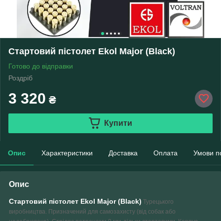
Стартовий пістолет Ekol Major (Black)
Готово до відправки
Роздріб
3 320
₴
Купити
Опис
Характеристики
Доставка
Оплата
Умови п
Опис
Стартовий пістолет
Ekol
Major
(
Black
)
Турецького
виробництва. Призначений для самозахисту (від собак або