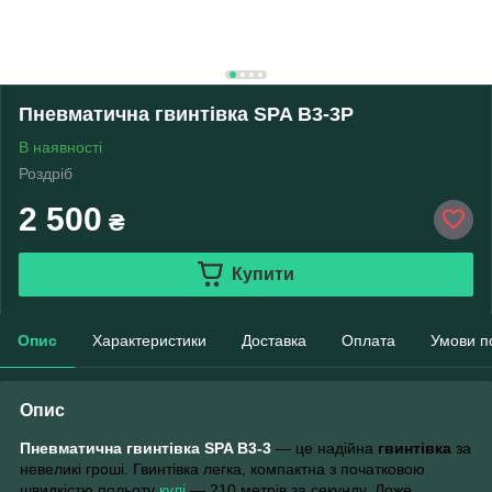
Пневматична гвинтівка SPA B3-3P
В наявності
Роздріб
2 500
₴
Купити
Опис
Характеристики
Доставка
Оплата
Умови п
Опис
Пневматична гвинтівка SPA B3-3
— це надійна
гвинтівка
за
невеликі гроші. Гвинтівка легка, компактна з початковою
швидкістю польоту
кулі
— 210 метрів за секунду. Ложе