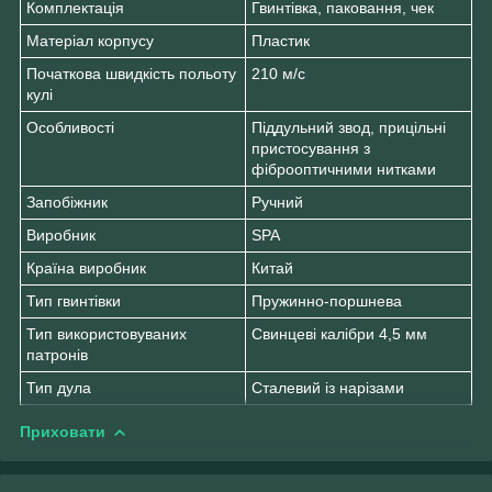
Комплектація
Гвинтівка, паковання, чек
Матеріал корпусу
Пластик
Початкова швидкість польоту
210 м/с
кулі
Особливості
Піддульний звод, прицільні
пристосування з
фіброоптичними нитками
Запобіжник
Ручний
Виробник
SPA
Країна виробник
Китай
Тип гвинтівки
Пружинно-поршнева
Тип використовуваних
Свинцеві калібри 4,5 мм
патронів
Тип дула
Сталевий із нарізами
Приховати