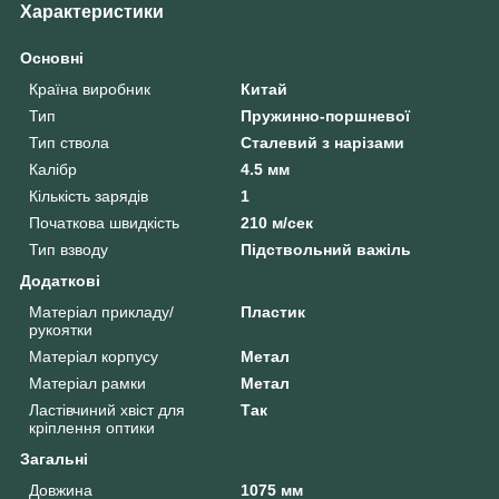
Характеристики
Основні
Країна виробник
Китай
Тип
Пружинно-поршневої
Тип ствола
Сталевий з нарізами
Калібр
4.5 мм
Кількість зарядів
1
Початкова швидкість
210 м/сек
Тип взводу
Підствольний важіль
Додаткові
Матеріал прикладу/
Пластик
рукоятки
Матеріал корпусу
Метал
Матеріал рамки
Метал
Ластівчиний хвіст для
Так
кріплення оптики
Загальні
Довжина
1075 мм