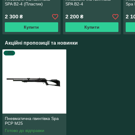
SPA B2-4 (Пластик)
SPA B2-4
Spa 
2 300
2 200
2 1
₴
₴
Купити
Купити
Акційні пропозиції та новинки
–4%
Пневматична гвинтівка Spa
PCP M25
Готово до відправки