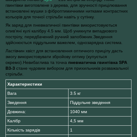
гвинтівки виготовлене з дерева, для зручності прицілювання
встановлені мушки з фіброптимичними нитками контрастних
кольорів для точної стрільби навіть у сутінку.
Як заряд для пневматичної гвинтівки
використовуються
олив'яні кулі калібру 4.5 мм. Щоб уникнути випадкового
пострілу, передбачений ручний запобіжник.Зведення
здійснюється піддульним важелем, однозарядна система.
Ластівчин хвіст для встановлення оптичного прицілу дасть
змогу використовувати збройову оптику (купується
окремо).Невибаглива та точна
пневматична гвинтівка SPA
B3-3
стане чудовим вибором для прихильників розважальної
стрільби.
Характеристики
Вага
3.5 кг
Зведення
Піддульне зведення
Довжина:
1040 мм
Калібр
4,5 мм
Кількість зарядів
1