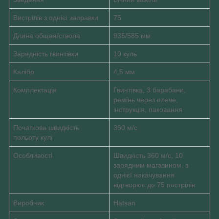
Вистрілів з однієї заправки
75
Длина общая/ствола
935/585 мм
Зарядність гвинтівки
10 куль
Калібр
4,5 мм
Комплектація
Гвинтівка, 3 барабани,
ремінь через плече,
інструкція, паковання
Початкова швидкість
360 м/с
польоту кулі
Особливості
Швидкість 360 м/с, 10
зарядним магазином, з
однієї накачування
відтворює до 75 пострілів
Виробник
Hatsan