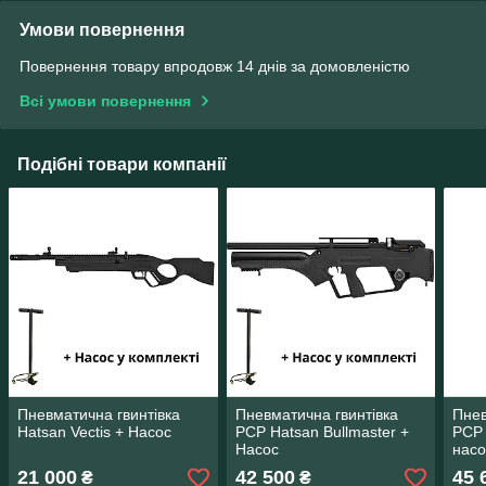
Умови повернення
Повернення товару впродовж 14 днів за домовленістю
Всі умови повернення
Подібні товари компанії
Пневматична гвинтівка
Пневматична гвинтівка
Пнев
Hatsan Vectis + Насос
PCP Hatsan Bullmaster +
PCP 
Насос
насо
21 000
42 500
45 
₴
₴