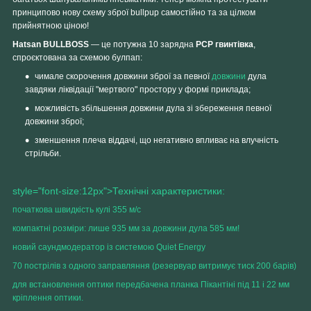
принципово нову схему зброї bullpup самостійно та за цілком
прийнятною ціною!
Hatsan BULLBOSS
— це потужна 10 зарядна
PCP гвинтівка
,
спроєктована за схемою булпап:
чимале скорочення довжини зброї за певної
довжини
дула
завдяки ліквідації "мертвого" простору у формі приклада;
можливість збільшення довжини дула зі збереження певної
довжини зброї;
зменшення плеча віддачі, що негативно впливає на влучність
стрільби.
style="font-size:12px">Технічні характеристики:
початкова швидкість кулі 355 м/с
компактні розміри: лише 935 мм за довжини дула 585 мм!
новий саундмодератор із системою Quiet Energy
70 пострілів з одного заправляння (резервуар витримує тиск 200 барів)
для встановлення оптики передбачена планка Пікантіні під 11 і 22 мм
кріплення оптики.