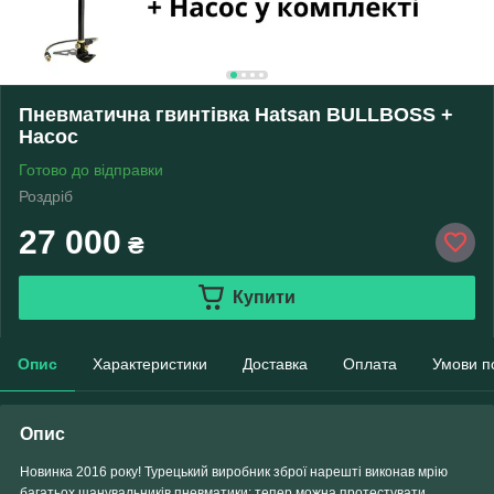
Пневматична гвинтівка Hatsan BULLBOSS +
Насос
Готово до відправки
Роздріб
27 000
₴
Купити
Опис
Характеристики
Доставка
Оплата
Умови п
Опис
Новинка 2016 року!
Турецький виробник зброї нарешті виконав мрію
багатьох шанувальників пневматики: тепер можна протестувати