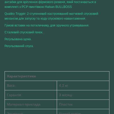
антабки для кріплення фірмового ременя, який постачається в
комплекті з PCP гвинтівкою Hatsan BULLBOSS
Quattro Trigger: 2-ступеневий настроюваний матчевий спусковий
механізм для запуску та ходу спускового навантаження.
Гумові вставки на потиличнику, для зручного утримування.
Сталевий спусковий гачок.
Регульована щока.
Регульований спуск.
Характеристики
Вага
4,3 кг
Гарантія
3 місяці
Материал приклада
Пластик
Зведення
Бічний важіль