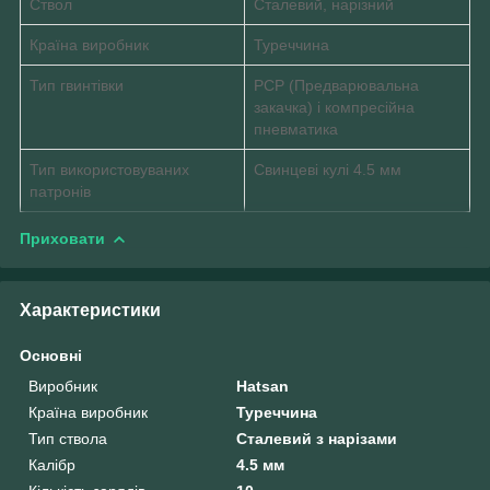
Ствол
Сталевий, нарізний
Країна виробник
Туреччина
Тип гвинтівки
РСР (Предварювальна
закачка) і компресійна
пневматика
Тип використовуваних
Cвинцеві кулі 4.5 мм
патронів
Приховати
Характеристики
Основні
Виробник
Hatsan
Країна виробник
Туреччина
Тип ствола
Сталевий з нарізами
Калібр
4.5 мм