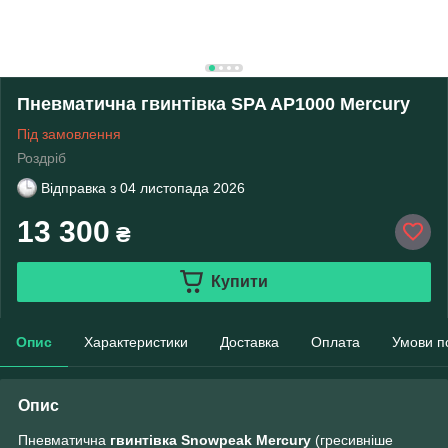
Пневматична гвинтівка SPA AP1000 Mercury
Під замовлення
Роздріб
Відправка з
04 листопада 2026
13 300
₴
Купити
Опис
Характеристики
Доставка
Оплата
Умови п
Опис
Пневматична
гвинтівка Snowpeak Mercury
(гресивніше