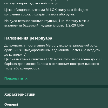
оптику, наприклад, якісний приціл.
Цівка обладнана слотами M-LOK знизу та з боків для
кріплення сошок, ліхтарів, лазерів або ручок.
На дуло встановлюється глушник, і на Mercury можна
встановити будь-який глушник із різзю 1/2x20 UNF.
Наповнення резервуара
До комплекту постачання Mercury входить заправний зонд,
сумісний зі швидкорознімним з'єднанням Foster (не входить
до комплекту).
Ця пневматична гвинтівка PCP може бути заправлена до 250
барів за допомогою балона зі стисненим повітрям високого
тиску або компресора.
Приховати
Характеристики
Основні