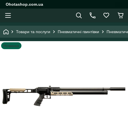
Ohotashop.com.ua
Товари та послуги
Пневматичні гвинтівки
Пневматичн
Новинка