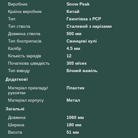
Виробник
Snow Peak
Країна виробник
Китай
Тип
Гвинтівка з РСР
Тип ствола
Сталевий з нарізами
Довжина ствола
500 мм
Тип боєприпасів
Свинцеві кулі
Калібр
4.5 мм
Кількість зарядів
12
Початкова швидкість
305 м/сек
Тип взводу
Бічний важіль
Додаткові
Матеріал прикладу/
Пластик
рукоятки
Матеріал корпусу
Метал
Загальні
Довжина
1060 мм
Ширина
180 мм
Висота
51 мм