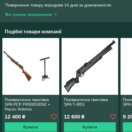
Повернення товару впродовж 14 днів за домовленістю
Всі умови повернення
Подібні товари компанії
Пневматична гвинтівка
Пневматична гвинтівка
Пнев
SPA PCP PR900GEN2 +
SPA T-REX
SPA
Насос Artemis
12 400
12 600
9 2
₴
₴
Купити
Купити