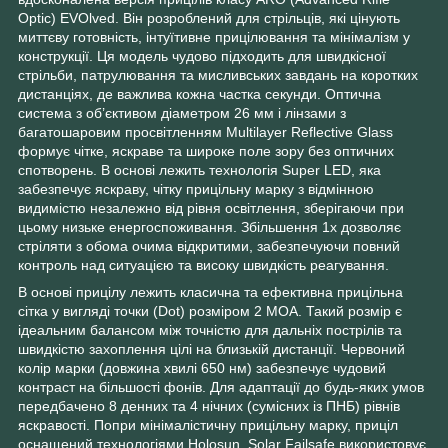
Optic) EVOlved. Він розроблений для стрільців, які цінують
миттєву готовність, інтуїтивне прицілювання та мінімалізм у
конструкції. Ця модель чудово підходить для швидкісної
стрільби, патрулювання та мисливських завдань на коротких
дистанціях, де важлива кожна частка секунди. Оптична
система з об’єктивом діаметром 26 мм і лінзами з
багатошаровим просвітленням Multilayer Reflective Glass
формує чітке, яскраве та широке поле зору без оптичних
спотворень. В основі лежить технологія Super LED, яка
забезпечує яскраву, чітку прицільну марку з відмінною
видимістю незалежно від рівня освітлення, зберігаючи при
цьому низьке енергоспоживання. Збільшення 1x дозволяє
стріляти з обома очима відкритими, забезпечуючи повний
контроль над ситуацією та високу швидкість реагування.
В основі прицілу лежить класична та ефективна прицільна
сітка у вигляді точки (Dot) розміром 2 MOA. Такий розмір є
ідеальним балансом між точністю для дальніх пострілів та
швидкістю захоплення цілі на близькій дистанції. Червоний
колір марки (довжина хвилі 650 нм) забезпечує чудовий
контраст на більшості фонів. Для адаптації до будь-яких умов
передбачено 8 денних та 4 нічних (сумісних із ПНБ) рівнів
яскравості. Попри мінімалістичну прицільну марку, приціл
оснащений технологіями Holosun. Solar Failsafe використовує