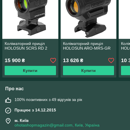
Коліматорний приціл
Коліматорний приціл
Колі
HOLOSUN SCRS RD 2
HOLOSUN ARO-MRS-GR
HOL
15 900
13 626
10 
₴
₴
Купити
Купити
Про нас
100% позитивних з 49 відгуків за рік
Працює з 14.12.2015
м. Київ
ohotashopmagazin@gmail.com, Київ, Україна