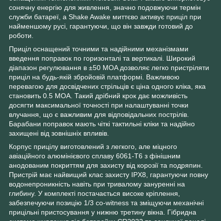
сонячну енергію для живлення, значно подовжуючи термін
служби батареї, а Shake Awake миттєво активує приціл при
найменшому русі, гарантуючи, що він завжди готовий до
роботи.
Приціл оснащений точними та надійними механізмами
введення поправок по горизонталі та вертикалі. Широкий
діапазон регулювання в ±50 MOA дозволяє легко пристріляти
приціл на будь-якій збройовій платформі. Важливою
перевагою для досвідчених стрільців є ціна одного кліка, яка
становить 0.5 MOA. Такий дрібний крок дає можливість
досягти максимальної точності при налаштуванні точки
влучання, що є важливим для відповідальних пострілів.
Барабани поправок мають чіткі тактильні кліки та надійно
захищені від зовнішніх впливів.
Корпус прицілу виготовлений з легкого, але міцного
авіаційного алюмінієвого сплаву 6061-T6 з фінішним
анодованим покриттям для захисту від корозії та подряпин.
Пристрій має найвищий клас захисту IPX8, гарантуючи повну
водонепроникність навіть при тривалому зануренні на
глибину. У комплекті постачається високе кріплення,
забезпечуючи позицію 1/3 co-witness та зміщуючи механічні
прицільні пристосування у нижню третину вікна. Гібридна