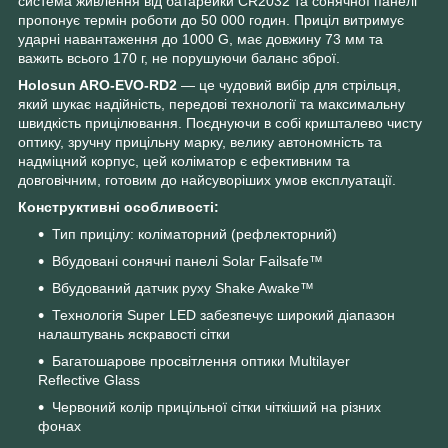
система живлення від батарейки CR2032 та сонячної панелі
пропонує термін роботи до 50 000 годин. Приціл витримує
ударні навантаження до 1000 G, має довжину 73 мм та
важить всього 170 г, не порушуючи баланс зброї.
Holosun ARO-EVO-RD2
— це чудовий вибір для стрільця,
який шукає надійність, передові технології та максимальну
швидкість прицілювання. Поєднуючи в собі кришталево чисту
оптику, зручну прицільну марку, велику автономність та
надміцний корпус, цей коліматор є ефективним та
довговічним, готовим до найсуворіших умов експлуатації.
Конструктивні особливості:
Тип прицілу: коліматорний (рефлекторний)
Вбудовані сонячні панелі Solar Failsafe™
Вбудований датчик руху Shake Awake™
Технологія Super LED забезпечує широкий діапазон
налаштувань яскравості сітки
Багатошарове просвітлення оптики Multilayer
Reflective Glass
Червоний колір прицільної сітки чіткіший на різних
фонах