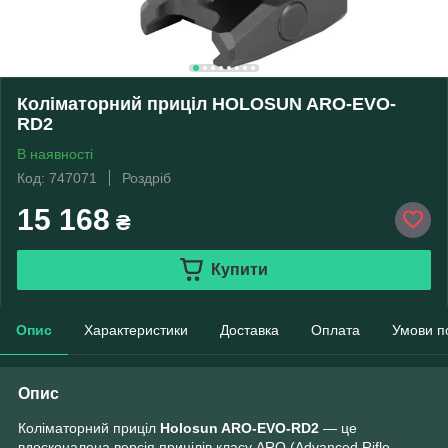
Коліматорний приціл HOLOSUN ARO-EVO-
RD2
В наявності
Код: 747071
Роздріб
15 168
₴
Купити
Опис
Характеристики
Доставка
Оплата
Умови п
Опис
Коліматорний приціл
Holosun ARO-EVO-RD2
— це
вдосконалена версія прицілів класу ARO (Advanced Rifle