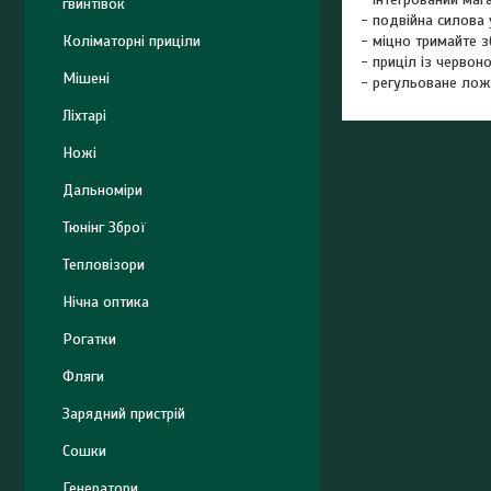
гвинтівок
- подвійна силова 
Коліматорні приціли
- міцно тримайте з
- приціл із червон
Мішені
- регульоване лож
Ліхтарі
Ножі
Дальноміри
Тюнінг Зброї
Тепловізори
Нічна оптика
Рогатки
Фляги
Зарядний пристрій
Сошки
Генератори