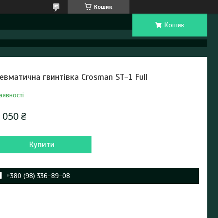
Кошик
Кошик
евматична гвинтівка Crosman ST-1 Full
аявності
 050 ₴
Купити
+380 (98) 336-89-08