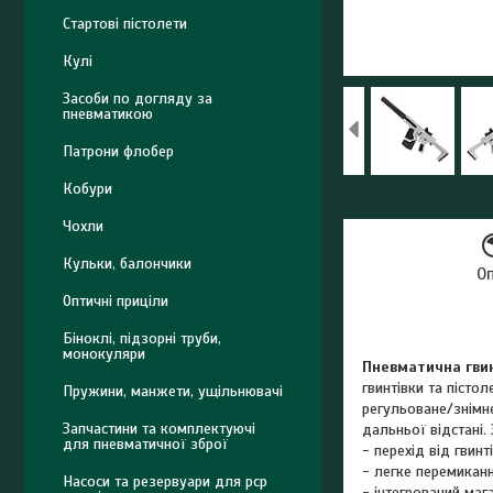
Стартові пістолети
Кулі
Засоби по догляду за
пневматикою
Патрони флобер
Кобури
Чохли
Кульки, балончики
О
Оптичні приціли
Біноклі, підзорні труби,
монокуляри
Пневматична гви
гвинтівки та пісто
Пружини, манжети, ущільнювачі
регульоване/знімне
Запчастини та комплектуючі
дальньої відстані.
для пневматичної зброї
- перехід від гвин
- легке перемикан
Насоси та резервуари для pcp
- інтегрований маг