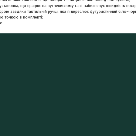
установка, що працює на вуглекислому газі, забезпечує швидкість постр
брою завдяки тактильній ручці, яка підкреслює футуристичний біло-чор
ою точкою в комплекті;
е.