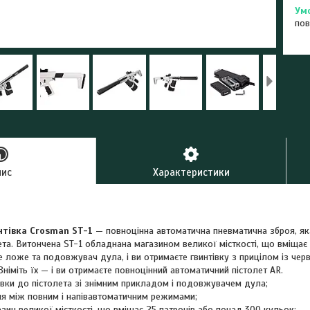
пов
пис
Характеристики
нтівка Crosman ST-1
— повноцінна автоматична пневматична зброя, як
лета. Витончена ST-1 обладнана магазином великої місткості, що вміщає
 ложе та подовжувач дула, і ви отримаєте гвинтівку з прицілом із чер
 Зніміть їх — і ви отримаєте повноцінний автоматичний пістолет AR.
тівки до пістолета зі знімним прикладом і подовжувачем дула;
ня між повним і напівавтоматичним режимами;
азин великої місткості, що вміщає 25 патронів або понад 300 кульок;