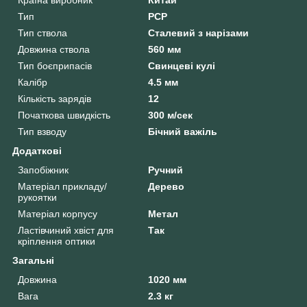
Тип
PCP
Тип ствола
Сталевий з нарізами
Довжина ствола
560 мм
Тип боєприпасів
Свинцеві кулі
Калібр
4.5 мм
Кількість зарядів
12
Початкова швидкість
300 м/сек
Тип взводу
Бічний важіль
Додаткові
Запобіжник
Ручний
Матеріал прикладу/
Дерево
рукоятки
Матеріал корпусу
Метал
Ластівчиний хвіст для
Так
кріплення оптики
Загальні
Довжина
1020 мм
Вага
2.3 кг