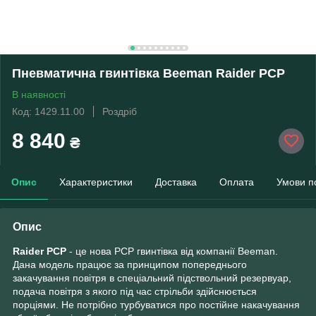
Пневматична гвинтівка Beeman Raider PCP
В наявності
Код: 1429.11.00
Роздріб
8 840
₴
Опис
Характеристики
Доставка
Оплата
Умови п
Опис
Raider PCP
- це нова PCP гвинтівка від компанії Beeman.
Дана модель працює за принципом попереднього
закачування повітря в спеціальний підствольний резервуар,
подача повітря з якого під час стрільби здійснюється
порціями. Не потрібно турбуватися про постійне накачування