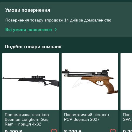
Умови повернення
Повернення товару впродовж 14 днів за домовленістю
Всі умови повернення
Подібні товари компанії
Пневматична гвинтівка
Пневматичний пістолет
Пнев
Beeman Longhorn Gas
PCP Beeman 2027
SPA
Ram + приціл 4х32
9 400
8 700
9 2
₴
₴