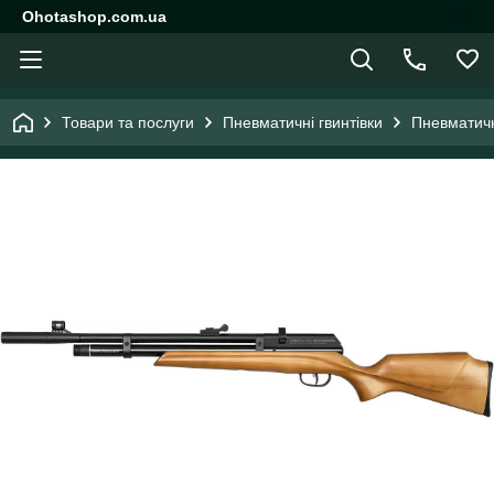
Ohotashop.com.ua
Товари та послуги
Пневматичні гвинтівки
Пневматичн