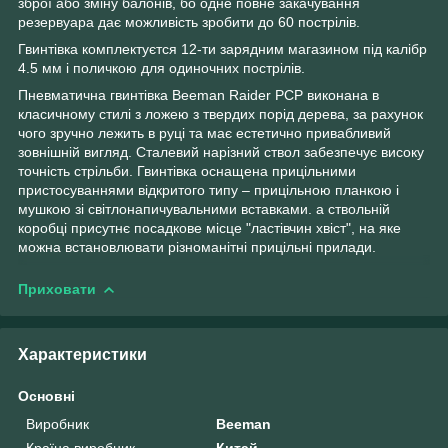
зброї або зміну балонів, бо одне повне закачування
резервуара дає можливість зробити до 60 пострілів.
Гвинтівка комплектуєтся 12-ти зарядним магазином під калібр
4.5 мм і поличкою для одиночних пострілів.
Пневматична гвинтівка Beeman Raider PCP виконана в
класичному стилі з ложею з твердих порід дерева, за рахунок
чого зручно лежить в руці та має естетично привабливий
зовнішній вигляд. Сталевий нарізний ствол забезпечує високу
точність стрільби. Гвинтівка оснащена прицільними
пристосуваннями відкритого типу – прицільною планкою і
мушкою зі світлонапичувальними вставками. а ствольній
коробці присутнє посадкове місце "ластівчин хвіст", на яке
можна встановлювати різноманітні прицільні прилади.
Приховати
Характеристики
Основні
Виробник
Beeman
Країна виробник
Китай