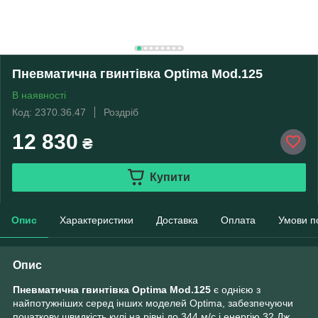
Пневматична гвинтівка Optima Mod.125
В наявності
Код: 2370.36.47
Роздріб
12 830
₴
Купити
Опис
Характеристики
Доставка
Оплата
Умови п
Опис
Пневматична гвинтівка Optima Mod.125
є однією з
найпотужніших серед інших моделей Optima, забезпечуючи
початкову швидкість кулі на рівні до 344 м/с і енергію 32 Дж.