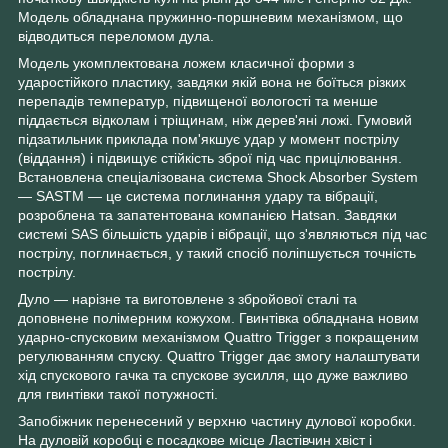
Модель обладнана пружинно-поршневим механізмом, що
відводиться переломом дула.
Модель укомплектована ложем класичної форми з
ударостійкого пластику, завдяки якій вона не боїться різких
перепадів температур, підвищеної вологості та менше
піддається відколам і тріщинам, ніж дерев'яні ложі. Гумовий
підзатильник приклада пом'якшує удар у момент пострілу
(віддання) і підвищує стійкість зброї під час прицілювання.
Встановлена спеціалізована система Shock Absorber System
— SASTM — це система поглинання удару та вібрації,
розроблена та запатентована компанією Hatsan. Завдяки
системі SAS більшість ударів і вібрації, що з'являються під час
пострілу, поглинається, у такий спосіб поліпшується точність
пострілу.
Дуло — нарізне та виготовлене з збройової сталі та
доповнене полімерним кожухом. Гвинтівка обладнана новим
ударно-спусковим механізмом Quattro Trigger з покращеним
регулюванням спуску. Quattro Trigger дає змогу налаштувати
хід спускового гачка та спускове зусилля, що дуже важливо
для гвинтівки такої потужності.
Запобіжник перенесений у верхню частину дулової коробки.
На дуловій коробці є посадкове місце Ластівчин хвіст і