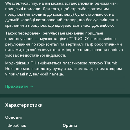
Weaver/Picatinny, на які можна встановлювати різноманітні
прицільні прилади. Для того, щоб стрільба з оптичним
прицілом (не входить до комплекту) була стабільною, на
дульній коробці встановлений стопор, що блокує зміщення
кріплення з прицілом, що відбувається внаслідок відбою.
Також передбачені регульовані механічні прицільні
пристосування — мушка та цілик "TRUGLO" з можливістю
регулювання по горизонталі та вертикалі та фіброоптичними
нитками, що забезпечують комфортне прицілювання навіть в
умовах недостатньої видимості.
Модифікація TH вирізняється пластиковою ложкою Thumb
Hole, що має пістолетну ручку з великим наскрізним отвором
у прикладі під великий палець.
Приховати
Характеристики
Основні
Виробник
Optima