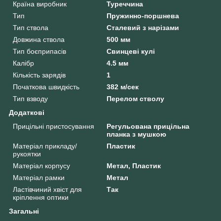
Країна виробник
Туреччина
Тип
Пружинно-поршнева
Тип ствола
Сталевий з нарізами
Довжина ствола
500 мм
Тип боєприпасів
Свинцеві кулі
Калібр
4.5 мм
Кількість зарядів
1
Початкова швидкість
382 м/сек
Тип взводу
Перелом стволу
Додаткові
Прицільні пристосування
Регульована прицільна
планка з мушкою
Матеріал прикладу/
Пластик
рукоятки
Матеріал корпусу
Метал, Пластик
Матеріал рамки
Метал
Ластівчиний хвіст для
Так
кріплення оптики
Загальні