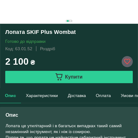
Лопата SKIF Plus Wombat
Готово до відправки
Код: 63.01.52
Роздріб
2 100
₴
Купити
Опис
Характеристики
Доставка
Оплата
Умови п
Опис
Лопата це утилітарний і в багатьох випадках такий самий
незамінний інструмент, як і ніж із сокирою.
Попри те, що лопата це найчастіше габаритний інструмент,