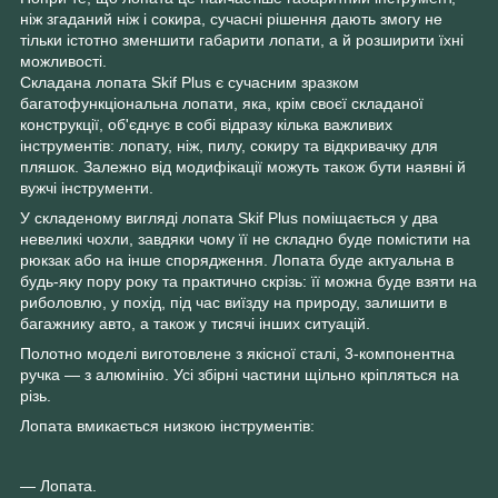
ніж згаданий ніж і сокира, сучасні рішення дають змогу не
тільки істотно зменшити габарити лопати, а й розширити їхні
можливості.
Складана лопата Skif Plus є сучасним зразком
багатофункціональна лопати, яка, крім своєї складаної
конструкції, об'єднує в собі відразу кілька важливих
інструментів: лопату, ніж, пилу, сокиру та відкривачку для
пляшок. Залежно від модифікації можуть також бути наявні й
вужчі інструменти.
У складеному вигляді лопата Skif Plus поміщається у два
невеликі чохли, завдяки чому її не складно буде помістити на
рюкзак або на інше спорядження. Лопата буде актуальна в
будь-яку пору року та практично скрізь: її можна буде взяти на
риболовлю, у похід, під час виїзду на природу, залишити в
багажнику авто, а також у тисячі інших ситуацій.
Полотно моделі виготовлене з якісної сталі, 3-компонентна
ручка — з алюмінію. Усі збірні частини щільно кріпляться на
різь.
Лопата вмикається низкою інструментів:
— Лопата.