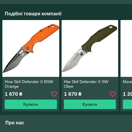
Подібні товари компанії
Нож Skif Defender II BSW
Ніж Skif Defender II SW
Маче
Orange
Olive
1 670
1 670
1 2
₴
₴
Купити
Купити
Про нас