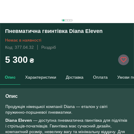
Пневматична гвинтівка Diana Eleven
Немає в наявності
Код: 377.04.32
Роздріб
5 300
₴
Опис
Характеристики
Доставка
Оплата
Умови п
Опис
Продукція німецької компанії Diana — еталон у світі
пружинно-поршневої пневматики.
Diana Eleven
— доступна пневматична гвинтівка для підлітків
і стрільців-початківців. Гвинтівка має сучасний дизайн,
компактний розмір, невелику вагу та мінімальну віддачу. Для