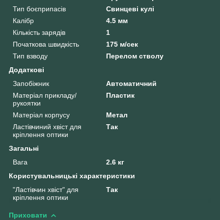
Тип боєприпасів
Свинцеві кулі
Калібр
4.5 мм
Кількість зарядів
1
Початкова швидкість
175 м/сек
Тип взводу
Перелом стволу
Додаткові
Запобіжник
Автоматичний
Матеріал прикладу/
Пластик
рукоятки
Матеріал корпусу
Метал
Ластівчиний хвіст для
Так
кріплення оптики
Загальні
Вага
2.6 кг
Користувальницькі характеристики
"Ластівчин хвіст" для
Так
кріплення оптики
Приховати