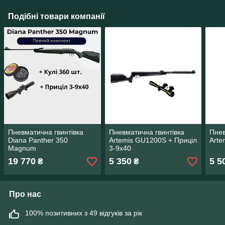
Подібні товари компанії
Пневматична гвинтівка
Пневматична гвинтівка
Пнев
Diana Panther 350
Artemis GU1200S + Приціл
Arte
Magnum
3-9х40
19 770
5 350
5 5
₴
₴
Про нас
100% позитивних з 49 відгуків за рік