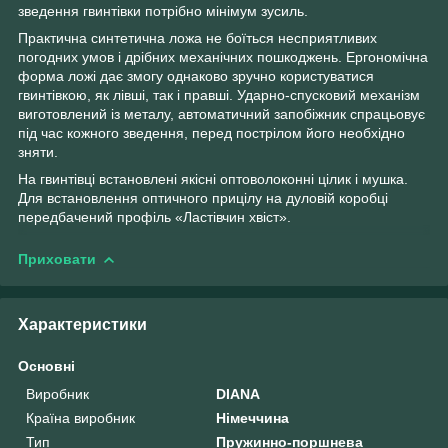
зведення гвинтівки потрібно мінімум зусиль.
Практична синтетична ложа не боїться несприятливих
погодних умов і дрібних механічних пошкоджень. Ергономічна
форма ложі дає змогу однаково зручно користуватися
гвинтівкою, як лівші, так і правші. Ударно-спусковий механізм
виготовлений із металу, автоматичний запобіжник спрацьовує
під час кожного зведення, перед пострілом його необхідно
зняти.
На гвинтівці встановлені якісні оптоволоконні цілик і мушка.
Для встановлення оптичного прицілу на дуловій коробці
передбачений профіль «Ластівчин хвіст».
Приховати
Характеристики
Основні
Виробник
DIANA
Країна виробник
Німеччина
Тип
Пружинно-поршнева