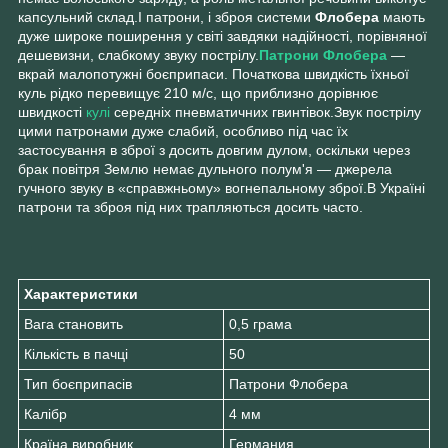
капсульний склад.І патрони, і зброя системи
Флобера
мають
дуже широке поширення у світі завдяки надійності, порівняної
дешевизни, слабкому звуку пострілу.
Патрони Флобера
—
вкрай малопотужні боєприпаси. Початкова швидкість їхньої
куль рідко перевищує 210 м/с, що приблизно дорівнює
швидкості
кулі
середніх пневматичних гвинтівок.Звук пострілу
цими патронами дуже слабий, особливо під час їх
застосування в зброї з досить довгим дулом, оскільки через
брак повітря Землю немає дульного полум'я — джерела
гучного звуку в «справжньому» вогнепальному зброї.В Україні
патрони та зброя під них трапляються досить часто.
Характеристики
Вага становить
0,5 грама
Кількість в пачці
50
Тип боєприпасів
Патрони Флобера
Калібр
4 мм
Країна виробник
Германия