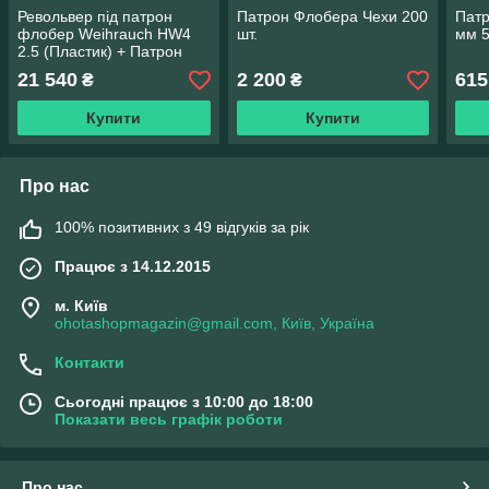
Револьвер під патрон
Патрон Флобера Чехи 200
Патр
флобер Weihrauch HW4
шт.
мм 5
2.5 (Пластик) + Патрон
Флобера Чехи 4 мм 200
21 540
2 200
615
₴
₴
шт.
Купити
Купити
Про нас
100% позитивних з 49 відгуків за рік
Працює з 14.12.2015
м. Київ
ohotashopmagazin@gmail.com, Київ, Україна
Контакти
Сьогодні працює з 10:00 до 18:00
Показати весь графік роботи
Про нас