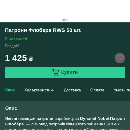
Патрони Флобера RWS 50 шт.
В наявності
Роздріб
1 425
₴
Купити
Опис
Характеристики
Доставка
Оплата
Умови п
Опис
Якісні німецькі патрони
виробництва
Dynamit Nobe
l.
Патрон
Флобе́ра
— різновид патронів кільцевого займання, у яких
немає волоського заряду, а роль метальної речовини виконує