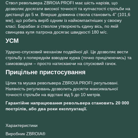
Ствол револьвера ZBROIA PROFI має шість нарізів, що
дозволяє досягати високої точності та купчастості стрільби на
дистанції до 5 м. Вперше довжина ствола становить 4” (101,6
мм), що робить виріб одним із найкомпактніших у своєму
класі. Барабан зі стволом утворюють єдину вісь, по якій
свинцева куля патрона досягає швидкості 180 м/с.
УСМ
Ударно-спусковий механізм подвійної дії. Це дозволяє вести
стрільбу з попереднім взводом курка (точно прицілюючись) та
самовзводом – просто натискаючи на спусковий гачок.
Прицільне пристосування
Цілик та мушка револьвера ZBROIA PROFI регульовані.
Наявність регулювань дозволить досягти максимальної
точності стрільби на відстані від 5 до 10 метрів.
Гарантійне напрацювання револьвера становить 20 000
пострілів, або два роки експлуатації.
Характеристики
Виробник ZBROIA®