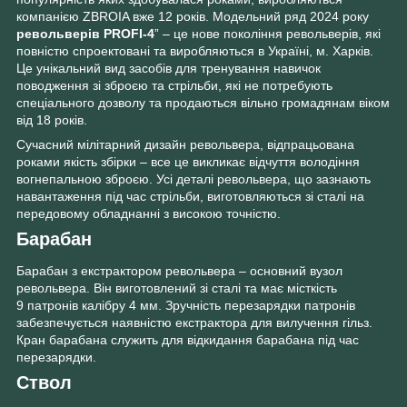
компанією ZBROIA вже 12 років. Модельний ряд 2024 року
револьверів PROFI-4
” – це нове покоління револьверів, які
повністю спроектовані та виробляються в Україні, м. Харків.
Це унікальний вид засобів для тренування навичок
поводження зі зброєю та стрільби, які не потребують
спеціального дозволу та продаються вільно громадянам віком
від 18 років.
Сучасний мілітарний дизайн револьвера, відпрацьована
роками якість збірки – все це викликає відчуття володіння
вогнепальною зброєю. Усі деталі револьвера, що зазнають
навантаження під час стрільби, виготовляються зі сталі на
передовому обладнанні з високою точністю.
Барабан
Барабан з екстрактором револьвера – основний вузол
револьвера. Він виготовлений зі сталі та має місткість
9 патронів калібру 4 мм. Зручність перезарядки патронів
забезпечується наявністю екстрактора для вилучення гільз.
Кран барабана служить для відкидання барабана під час
перезарядки.
Ствол