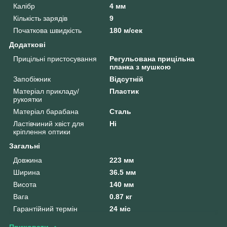
Калібр
4 мм
Кількість зарядів
9
Початкова швидкість
180 м/сек
Додаткові
Прицільні пристосування
Регульована прицільна
планка з мушкою
Запобіжник
Відсутній
Матеріал прикладу/
Пластик
рукоятки
Матеріал барабана
Сталь
Ластівчиний хвіст для
Ні
кріплення оптики
Загальні
Довжина
223 мм
Ширина
36.5 мм
Висота
140 мм
Вага
0.87 кг
Гарантійний термін
24 міс
Приховати