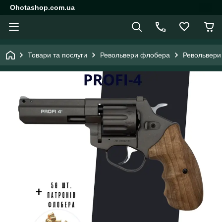
Ohotashop.com.ua
Товари та послуги
Револьвери флобера
Револьвери 