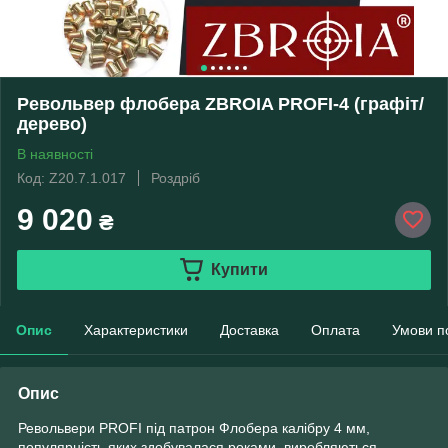
Револьвер флобера ZBROIA PROFI-4 (графіт/
дерево)
В наявності
Код: Z20.7.1.017
Роздріб
9 020
₴
Купити
Опис
Характеристики
Доставка
Оплата
Умови п
Опис
Револьвери PROFI під патрон Флобера калібру 4 мм,
популярність яких здобувалася роками, виробляються