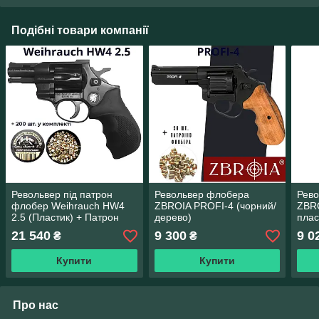
Подібні товари компанії
Револьвер під патрон
Револьвер флобера
Рев
флобер Weihrauch HW4
ZBROIA PROFI-4 (чорний/
ZBRO
2.5 (Пластик) + Патрон
дерево)
плас
Флобера Чехи 4 мм 200
21 540
9 300
9 0
₴
₴
шт.
Купити
Купити
Про нас