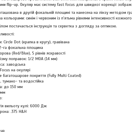
и flip-up. Окуляр має систему fast focus для швидкої корекції зображ
зташована в другій фокальній площині та нанесена на лінзу методом г
а кольорами: синім і червоним із п'ятьма рівнями інтенсивності кожног
ілом постачається інструкція та серветка з догляду за оптикою.
ливості:
: Circle Dot (крапка в кругу), гравівана
 2-га фокальна площина
рова (Red/Blue), 5 рівнів яскравості
ізму поправок: 1/2 MOA (14 мм)
са: заводська
Focus на окулярі
е багатошарове покриття (Fully Multi Coated)
а, тумано- та водостійка
: до 150 мм
 мм
ю:
ія вильоту кулі: 6000 Дж
рона: .375 H&H
-up