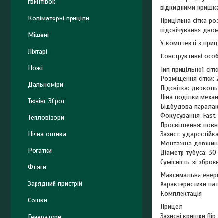
гвинтівок
відкидними кришкам
Коліматорні приціли
Прицільна сітка ро
підсвічування двом
Мішені
У комплекті з приц
Ліхтарі
Конструктивні особ
Ножі
Тип прицільної сітки
Розміщення сітки:
Дальноміри
Підсвітка: двокольо
Ціна поділки механ
Тюнінг Зброї
Відбудова паралак
Фокусування: Fast 
Тепловізори
Просвітлення: повн
Нічна оптика
Захист: ударостійк
Монтажна довжина
Рогатки
Діаметр тубуса: 30
Сумісність зі зброє
Фляги
Максимальна енерг
Зарядний пристрій
Характеристики пат
Комплектація
Сошки
Прицел
Захисні кришки flip
Генератори