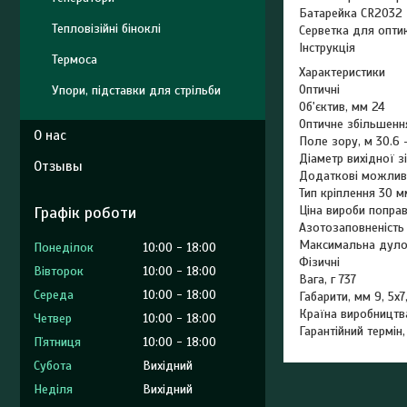
Батарейка СR2032
Тепловізійні біноклі
Серветка для опти
Інструкція
Термоса
Характеристики
Оптичні
Упори, підставки для стрільби
Об'єктив, мм 24
Оптичне збільшення
О нас
Поле зору, м 30.6 
Діаметр вихідної з
Отзывы
Додаткові можлив
Тип кріплення 30 м
Графік роботи
Ціна вироби попра
Азотозаповненість
Максимальна дулов
Понеділок
10:00
18:00
Фізичні
Вівторок
10:00
18:00
Вага, г 737
Середа
10:00
18:00
Габарити, мм 9, 5х7,
Країна виробництв
Четвер
10:00
18:00
Гарантійний термін,
Пʼятниця
10:00
18:00
Субота
Вихідний
Неділя
Вихідний