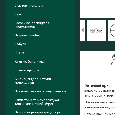
Стартові пістолети
Кулі
Засоби по догляду за
пневматикою
Патрони флобер
Кобури
Чохли
Кульки, балончики
О
Оптичні приціли
Біноклі, підзорні труби,
монокуляри
Оптичний приціл
використовувати як
Пружини, манжети, ущільнювачі
змогу робити точні
Запчастини та комплектуючі
Повністю металеви
для пневматичної зброї
запотіванню внутрі
Насоси та резервуари для pcp
Оптика прицілу має