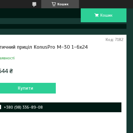
Кошик
Кошик
Код:
7182
тичний приціл KonusPro M-30 1-6x24
аявності
544 ₴
Купити
+380 (98) 336-89-08