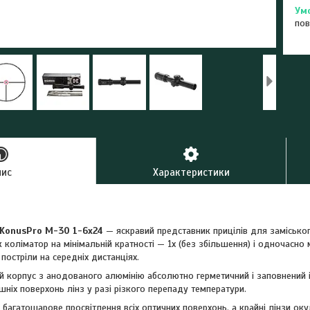
пов
пис
Характеристики
 KonusPro M-30 1-6x24
— яскравий представник прицілів для заміськ
 коліматор на мінімальній кратності — 1x (без збільшення) і одночасно
 постріли на середніх дистанціях.
й корпус з анодованого алюмінію абсолютно герметичний і заповнений 
шніх поверхонь лінз у разі різкого перепаду температури.
 багатошарове просвітлення всіх оптичних поверхонь, а крайні лінзи оку