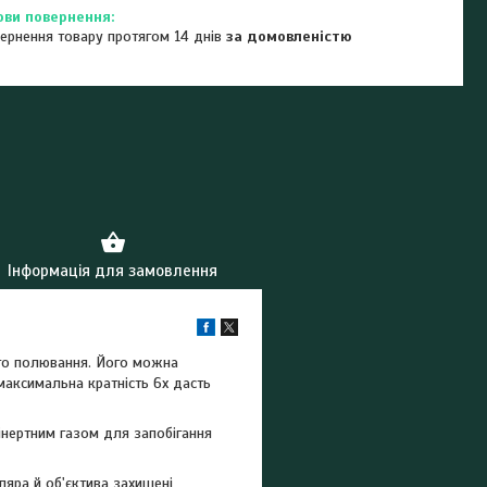
ернення товару протягом 14 днів
за домовленістю
Інформація для замовлення
ого полювання. Його можна
 максимальна кратність 6х дасть
інертним газом для запобігання
ляра й об'єктива захищені