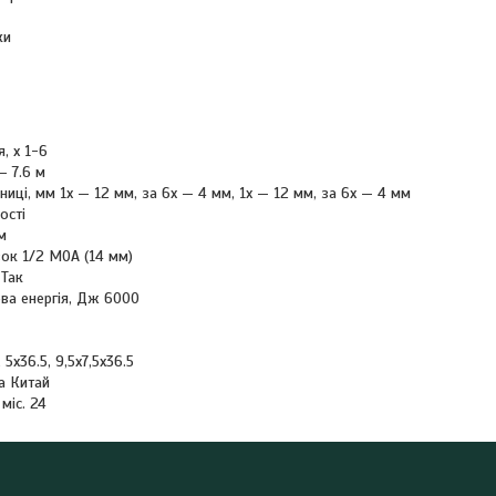
ки
, x 1-6
— 7.6 м
іниці, мм 1х — 12 мм, за 6х — 4 мм, 1х — 12 мм, за 6х — 4 мм
ості
м
вок 1/2 MOA (14 мм)
 Так
а енергія, Дж 6000
 5х36.5, 9,5х7,5х36.5
а Китай
 міс. 24