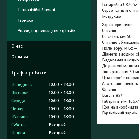
Батарейка СR2032
Тепловізійні біноклі
Серветка для опти
Інструкція
Термоса
Характеристики
Оптичні
Упори, підставки для стрільби
Об'єктив, мм 50
Оптичне збільшення
О нас
Поле зору, м 6x — 6
Діаметр вихідної з
Отзывы
Видалення вихідної
Додаткові можлив
Графік роботи
Тип кріплення 30 м
Ціна вироби попра
Азотозаповненість
Понеділок
10:00
18:00
Фізичні
Вівторок
10:00
18:00
Вага, г 857
Середа
10:00
18:00
Габарити, мм 406х
Країна виробництв
Четвер
10:00
18:00
Гарантійний термін,
Пʼятниця
10:00
18:00
Субота
Вихідний
Неділя
Вихідний