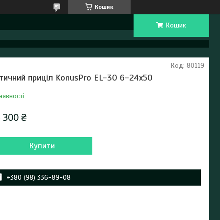
Кошик
Кошик
Код:
80119
тичний приціл KonusPro EL-30 6-24x50
аявності
 300 ₴
Купити
+380 (98) 336-89-08