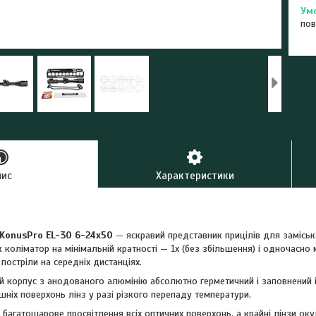
пов
пис
Характеристики
KonusPro EL-30 6-24x50
— яскравий представник прицілів для замісь
 коліматор на мінімальній кратності — 1x (без збільшення) і одночасно
 постріли на середніх дистанціях.
й корпус з анодованого алюмінію абсолютно герметичний і заповнений 
шніх поверхонь лінз у разі різкого перепаду температури.
 багатошарове просвітлення всіх оптичних поверхонь, а крайні лінзи оку