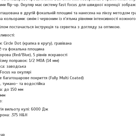
и flip-up. Окуляр має систему fast focus для швидкої корекції зображ
зташована в другій фокальній площині та нанесена на лінзу методом г
а кольорами: синім і червоним із п'ятьма рівнями інтенсивності кожног
ілом постачається інструкція та серветка з догляду за оптикою.
ливості:
: Circle Dot (крапка в кругу), гравівана
 2-га фокальна площина
рова (Red/Blue), 5 рівнів яскравості
ізму поправок: 1/2 MOA (14 мм)
са: заводська
Focus на окулярі
е багатошарове покриття (Fully Multi Coated)
а, тумано- та водостійка
: до 150 мм
 мм
ю:
ія вильоту кулі: 6000 Дж
рона: .375 H&H
-up