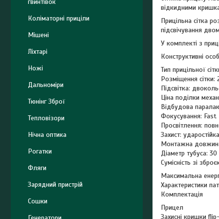
гвинтівок
відкидними кришкам
Коліматорні приціли
Прицільна сітка ро
підсвічування двом
Мішені
У комплекті з приц
Ліхтарі
Конструктивні особ
Ножі
Тип прицільної сітки
Розміщення сітки:
Дальноміри
Підсвітка: двокольо
Ціна поділки механ
Тюнінг Зброї
Відбудова паралак
Фокусування: Fast 
Тепловізори
Просвітлення: повн
Нічна оптика
Захист: ударостійк
Монтажна довжина
Рогатки
Діаметр тубуса: 30
Сумісність зі зброє
Фляги
Максимальна енерг
Зарядний пристрій
Характеристики пат
Комплектація
Сошки
Прицел
Захисні кришки flip
Генератори