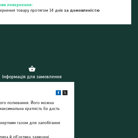
ернення товару протягом 14 днів
за домовленістю
Інформація для замовлення
кого полювання. Його можна
 максимальна кратність 6х дасть
інертним газом для запобігання
ляра й об'єктива захищені