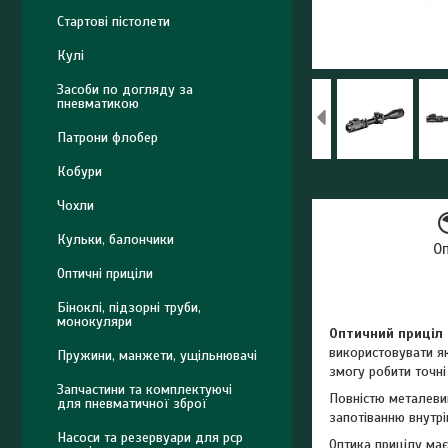
Стартові пістолети
Кулі
Засоби по догляду за
пневматикою
Патрони флобер
Кобури
Чохли
Кульки, балончики
О
Оптичні приціли
Біноклі, підзорні труби,
монокуляри
Оптичний приціл 
використовувати як
Пружини, манжети, ущільнювачі
змогу робити точні
Запчастини та комплектуючі
Повністю металеви
для пневматичної зброї
запотіванню внутрі
Насоси та резервуари для pcp
Оптика прицілу має