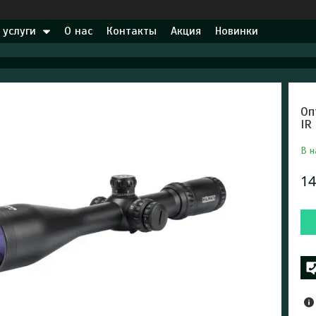
 услуги
О нас
Контакты
Акция
Новинки
Оп
IR
В н
14