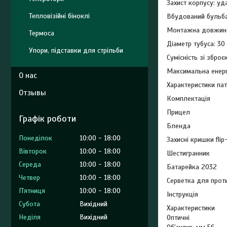
Захист корпусу: уд
Тепловізійні біноклі
Вбудований бульб
Монтажна довжина
Термоса
Діаметр тубуса: 30
Упори, підставки для стрільби
Сумісність зі зброє
Максимальна енерг
О нас
Характеристики пат
Отзывы
Комплектація
Прицел
Графік роботи
Бленда
Понеділок
10:00
18:00
Захисні кришки flip
Вівторок
10:00
18:00
Шестигранник
Середа
10:00
18:00
Батарейка 2032
Четвер
10:00
18:00
Серветка для прот
Пʼятниця
10:00
18:00
Інструкція
Субота
Вихідний
Характеристики
Неділя
Вихідний
Оптичні