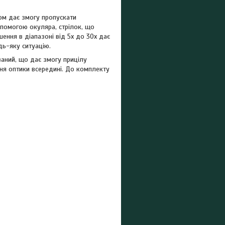
вом дає змогу пропускати
опомогою окуляра, стрілок, що
шення в діапазоні від 5x до 30х дає
дь-яку ситуацію.
аний, що дає змогу прицілу
ання оптики всередині. До комплекту