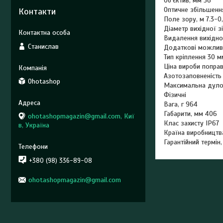
Об'єктив, мм 56
Оптичне збільшення
Контакти
Поле зору, м 7.3-0
Діаметр вихідної зі
Видалення вихідної
Станислав
Додаткові можлив
Тип кріплення 30 м
Ціна вироби попра
Азотозаповненість
Ohotashop
Максимальна дулов
Фізичні
Вага, г 964
Габарити, мм 406
ohotashopmagazin@gmail.com, Киї
Клас захисту IP67
в, Україна
Країна виробництв
Гарантійний термін,
+380 (98) 336-89-08
ohotashopmagazin@gmail.com