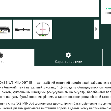
пов
пис
Характеристики
0x56 1/2 MIL-DOT IR
— це надійний оптичний приціл, який забезпечить 
к на ближній, так і на дальній дистанції. Ця модель обладнується опти
м-очком, фіксованим швидким фокусуванням на окулярі, барабанами вв
ання на нуль, бульбашковим рівнем, а також водонепроникністю й газо
льна сітка 1/2 Mil-Dot доповнена двоколірним багаторівневим підсвічув
шковий рівень допомагає виставити зброю в ідеальному вертикальному