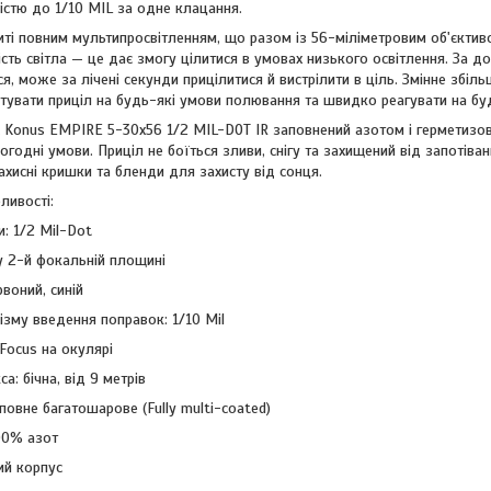
істю до 1/10 MIL за одне клацання.
иті повним мультипросвітленням, що разом із 56-міліметровим об'єкти
сть світла — це дає змогу цілитися в умовах низького освітлення. За д
, може за лічені секунди прицілитися й вистрілити в ціль. Змінне збіль
тувати приціл на будь-які умови полювання та швидко реагувати на бу
 Konus EMPIRE 5-30x56 1/2 MIL-DOT IR заповнений азотом і герметизов
погодні умови. Приціл не боїться зливи, снігу та захищений від запотів
ахисні кришки та бленди для захисту від сонця.
ливості:
и: 1/2 Mil-Dot
у 2-й фокальній площині
рвоний, синій
ізму введення поправок: 1/10 Mil
Focus на окулярі
а: бічна, від 9 метрів
 повне багатошарове (Fully multi-coated)
00% азот
ий корпус