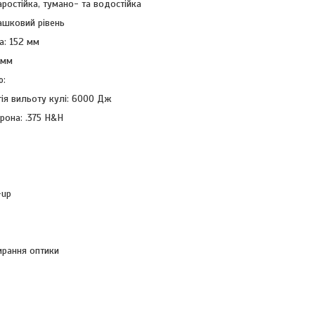
аростійка, тумано- та водостійка
ашковий рівень
: 152 мм
 мм
ю:
ія вильоту кулі: 6000 Дж
рона: .375 H&H
-up
ирання оптики