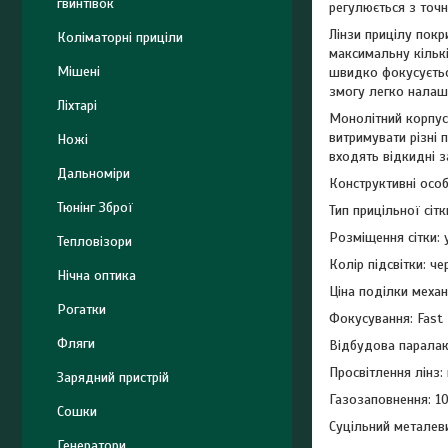
гвинтівок
регулюється з точн
Лінзи прицілу покр
Коліматорні приціли
максимальну кількі
Мішені
швидко фокусується
змогу легко налаш
Ліхтарі
Монолітний корпус
витримувати різні 
Ножі
входять відкидні з
Дальноміри
Конструктивні особ
Тюнінг Зброї
Тип прицільної сітк
Розміщення сітки: 
Тепловізори
Колір підсвітки: че
Нічна оптика
Ціна поділки механ
Рогатки
Фокусування: Fast 
Фляги
Відбудова паралакс
Просвітлення лінз:
Зарядний пристрій
Газозаповнення: 1
Сошки
Суцільний металев
Генератори