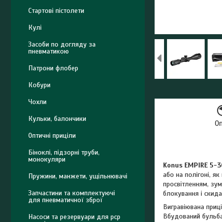
Стартові пістолети
Кулі
Засоби по догляду за
пневматикою
Патрони флобер
Кобури
Чохли
Кульки, балончики
О
Оптичні приціли
Біноклі, підзорні труби,
монокуляри
Konus EMPIRE 5-3
або на полігоні, я
Пружини, манжети, ущільнювачі
просвітленням, зу
Запчастини та комплектуючі
блокування і скид
для пневматичної зброї
Вигравіювана приці
Вбудований бульба
Насоси та резервуари для pcp