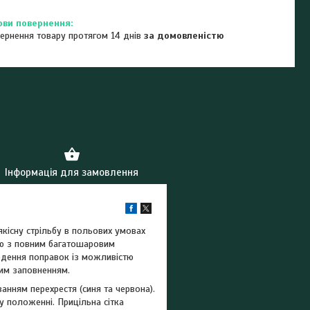
ернення товару протягом 14 днів
за домовленістю
Інформація для замовлення
якісну стрільбу в польових умовах
кою з повним багатошаровим
едення поправок із можливістю
вим заповненням.
анням перехрестя (синя та червона).
 положенні. Прицільна сітка