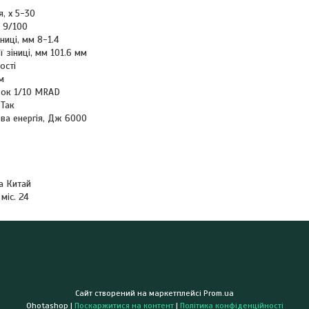
, x 5-30
, 9/100
ниці, мм 8-1.4
 зіниці, мм 101.6 мм
ості
м
вок 1/10 MRAD
 Так
а енергія, Дж 6000
а Китай
 міс. 24
Сайт створений на маркетплейсі
Prom.ua
Ohotashop |
Поскаржитися на контент
|
Політика конфіденційності