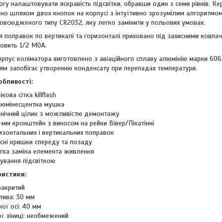
гу налаштовувати яскравість підсвітки, обравши один з семи рівнів. К
вано шляхом двох кнопок на корпусі з інтуїтивно зрозумілим алгоритмо
повсюдженого типу CR2032, яку легко замінити у польових умовах.
 поправок по вертикалі та горизонталі приховано під захисними ковпач
новить 1/2 MOA.
орпус коліматора виготовлено з авіаційного сплаву алюмінію марки 606
ям запобігає утворенню конденсату при перепадах температури.
обливості:
кова сітка killflash
люмінесцентна мушка
нічний цілик з можливістю демонтажу
-мм кронштейн з виносом на рейки Вівер/Пікатінні
изонтальних і вертикальних поправок
исні кришки спереду та позаду
гка заміна елемента живлення
ування підсвіткою
ристики:
закритий
тива: 30 мм
ої осі: 40 мм
ої зіниці: необмежений