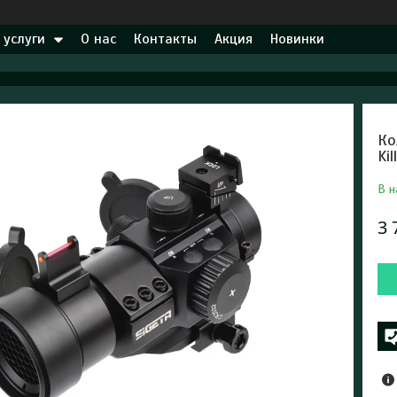
 услуги
О нас
Контакты
Акция
Новинки
Ко
Kil
В н
3 