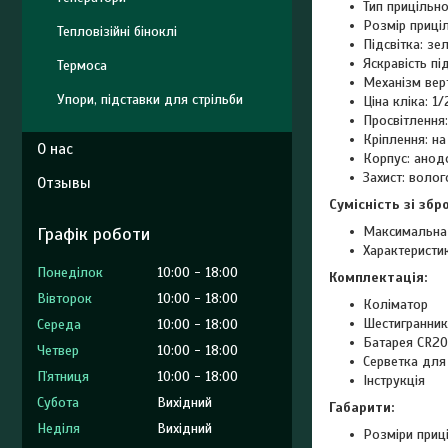
Тип прицільно
Розмір приці
Тепловізійні біноклі
Підсвітка: зе
Яскравість під
Термоса
Механізм вер
Упори, підставки для стрільби
Ціна кліка: 1
Просвітлення
Кріплення: на
О нас
Корпус: анод
Захист: воло
Отзывы
Сумісність зі збр
Графік роботи
Максимальна 
Характеристик
Понеділок
10:00
18:00
Комплектація:
Вівторок
10:00
18:00
Коліматор
Шестигранник
Середа
10:00
18:00
Батарея CR2
Четвер
10:00
18:00
Серветка для
Пʼятниця
10:00
18:00
Інструкція
Субота
Вихідний
Габарити:
Неділя
Вихідний
Розміри приці