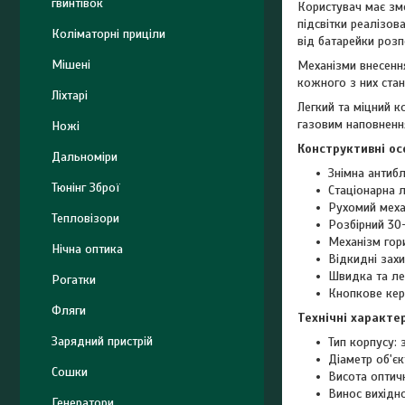
гвинтівок
Користувач має змо
підсвітки реалізо
Коліматорні приціли
від батарейки роз
Мішені
Механізми внесення
кожного з них ста
Ліхтарі
Легкий та міцний к
газовим наповненн
Ножі
Конструктивні ос
Дальноміри
Знімна антиблі
Тюнінг Зброї
Стаціонарна 
Рухомий меха
Тепловізори
Розбірний 30
Механізм гор
Нічна оптика
Відкидні зах
Швидка та ле
Рогатки
Кнопкове кер
Фляги
Технічні характе
Зарядний пристрій
Тип корпусу: 
Діаметр об'єк
Сошки
Висота оптичн
Винос вихідн
Генератори