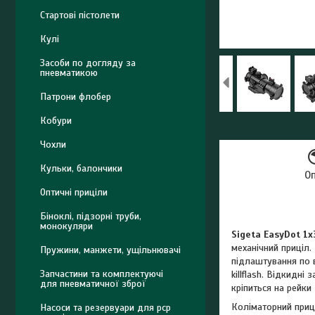
Стартові пістолети
Кулі
Засоби по догляду за
пневматикою
Патрони флобер
Кобури
Чохли
Кульки, балончики
О
Оптичні приціли
Біноклі, підзорні труби,
монокуляри
Sigeta EasyDot 1x
механічний приціл.
Пружини, манжети, ущільнювачі
підлаштування по в
Запчастини та комплектуючі
killflash. Відкидн
для пневматичної зброї
кріпиться на рейки
Коліматорний при
Насоси та резервуари для pcp