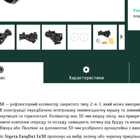
пов
пис
Характеристики
30
— рефлекторний коліматор закритого типу 2-в-1, який може викорис
 В конструкції передбачено інтегровану люмінесцентну мушку та знімни
ертикалі та горизонталі. Коліматор має 30-мм вхідну лінзу, яка прикр
і захисні ковпачки спереду та позаду захищають оптику від бруду та мех
 Вівера або Пікатінні за допомогою 30-мм розбірного кронштейна з вин
ціл
Sigeta EasyDot 1x30
пропонує на вибір зелену або червону прицільн