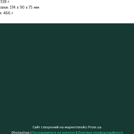
 318 г
вки: 174 x 90 x 75 мм
: 466 г
Сайт створений на маркетплейсі
Prom.ua
Ohotashop |
Поскаржитися на контент
|
Політика конфіденційності