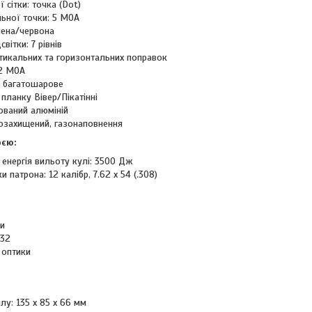
ї сітки: точка (Dot)
льної точки: 5 MOA
лена/червона
світки: 7 рівнів
тикальних та горизонтальних поправок
/2 MOA
: багатошарове
 планку Вівер/Пікатінні
ований алюміній
гозахищений, газонаповнення
оєю:
енергія вильоту кулі: 3500 Дж
и патрона: 12 калібр, 7.62 х 54 (.308)
и
032
 оптики
лу: 135 х 85 х 66 мм