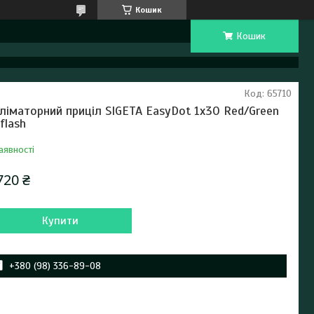
Кошик
Кошик
Код:
65710
ліматорний приціл SIGETA EasyDot 1x30 Red/Green
lflash
аявності
720 ₴
Купити
+380 (98) 336-89-08