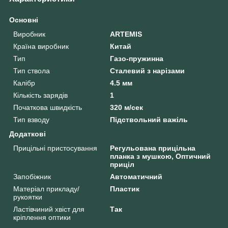
Основні
Виробник
ARTEMIS
Країна виробник
Китай
Тип
Газо-пружинна
Тип ствола
Сталевий з нарізами
Калібр
4.5 мм
Кількість зарядів
1
Початкова швидкість
320 м/сек
Тип взводу
Підствольний важіль
Додаткові
Прицільні пристосування
Регульована прицільна
планка з мушкою, Оптичний
приціл
Запобіжник
Автоматичний
Матеріал прикладу/
Пластик
рукоятки
Ластівчиний хвіст для
Так
кріплення оптики