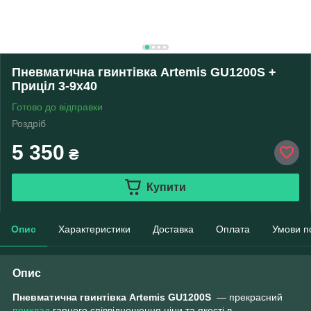
Пневматична гвинтівка Artemis GU1200S +
Приціл 3-9х40
Готово до відправки
Роздріб
5 350
₴
Купити
Опис
Характеристики
Доставка
Оплата
Умови п
Опис
Пневматична гвинтівка Artemis GU1200S
— прекрасний
приклад
гарного співвідношення ціни та якості в