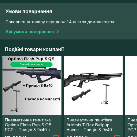
Умови повернення
Повернення товару впродовж 14 днів за домовленістю
Всі умови повернення
Подібні товари компанії
Пневматична гвинтівка
Пневматична гвинтівка
Пнев
Optima Flash Pup-S QE
Artemis T-Rex Bullpup +
Opti
PCP + Приціл 3-9х40 +
Насос + Приціл 3-9х40
PCP 
Насос
Кулі