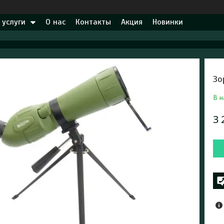
 услуги
О нас
Контакты
Акция
Новинки
Зо
В н
3 