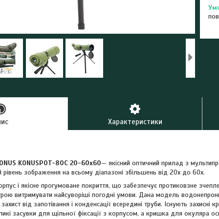
пов
пис
Характеристики
ONUS KONUSPOT-80C 20-60x60
— якісний оптичний прилад з мультип
 рівень зображення на всьому діапазоні збільшень від 20х до 60х.
орпус і якісне прогумоване покриття, що забезпечує протиковзне зчеплен
рою витримувати найсуворіші погодні умови. Дана модель водонепрони
захист від запотівання і конденсації всередині труби. Існують захисні
еликі засувки для щільної фіксації з корпусом, а кришка для окуляра 