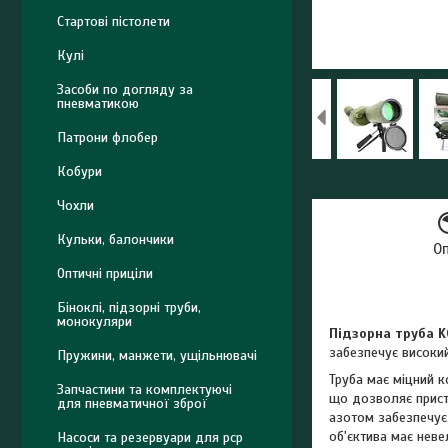
Стартові пістолети
Кулі
Засоби по догляду за
пневматикою
Патрони флобер
Кобури
Чохли
Кульки, балончики
О
Оптичні приціли
Біноклі, підзорні труби,
монокуляри
Підзорна труба
K
забезпечує високий
Пружини, манжети, ущільнювачі
Труба має міцний к
Запчастини та комплектуючі
що дозволяє прист
для пневматичної зброї
азотом забезпечує 
об'єктива має нев
Насоси та резервуари для pcp