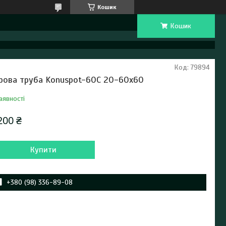
Кошик
Кошик
Код:
79894
рова труба Konuspot-60C 20-60х60
аявності
200 ₴
Купити
+380 (98) 336-89-08