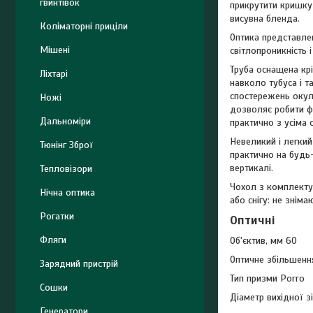
гвинтівок
прикрутити кришку 
висувна бленда.
Коліматорні приціли
Оптика представлен
Мішені
світлопроникність 
Труба оснащена кр
Ліхтарі
навколо тубуса і 
спостережень окул
Ножі
дозволяє робити фо
Дальноміри
практично з усіма 
Невеликий і легкий
Тюнінг Зброї
практично на будь-
вертикалі.
Тепловізори
Чохол з комплекту
Нічна оптика
або снігу: не знім
Рогатки
Оптичні
Фляги
Об'єктив, мм 60
Оптичне збільшенн
Зарядний пристрій
Тип призми Porro
Сошки
Діаметр вихідної зі
Генератори