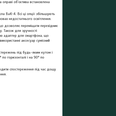
на оправі об'єктива встановлена
ла BaK-4. Всі ці опції збільшують
мовах недостатнього освітлення.
 що дозволяє переміщати перехідник
у. Також для зручності
ію адаптер для смартфона, що
 використанні аксесуар сумісний
остережень під будь-яким кутом і
 по горизонталі і на 90° по
водити спостереження під час дощу
ння.