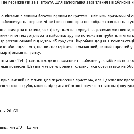
і не переживати за її втрату. Для запобігання засвітлення і відблисків 
а лінзами з повним багатошаровим покриттям і якісними призмами зі ск
і забезпечують яскраве, чітке і висококонтрастне зображення навіть в у
іпленням для штатива, яке фіксується на корпусі за допомогою гвинта,
таким чином відрегулювати найбільш зручне положення труби для огляд
яр розташований під кутом 45 градусів. Виробник додав в комплектац
то або відео того, що ви спостерігаєте: компактний, легкий і простий у
смартфонами на ринку.
 штатив (454 г) також входить в комплект і забезпечує стабільність сп
якій поверхні. Штатив має регульовану головку, яка обертається на 360°
 призначений не тільки для перенесення пристрою, але і дозволяє про
аючи чохол з труби, можна відкрити об'єктив і окуляр з гвинтом фокусува
я, x 20-60
ниці, мм 2.9 - 1.2 мм