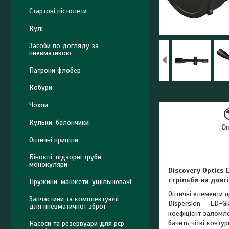
Стартові пістолети
Кулі
Засоби по догляду за
пневматикою
Патрони флобер
Кобури
Чохли
Кульки, балончики
О
Оптичні приціли
Біноклі, підзорні труби,
монокуляри
Discovery Optics
стрільби на довгі
Пружини, манжети, ущільнювачі
Оптичні елементи п
Запчастини та комплектуючі
Dispersion — ED-G
для пневматичної зброї
коефіцієнт заломле
бачить чіткі конту
Насоси та резервуари для pcp