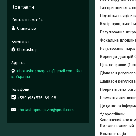
Контакти
Тип прицільної сіт
Підсвітка прицільно
Колір прицільної 
Станислав
Регулювання яскрав
Фокальна площин
Регулювання парал
Ohotashop
Корекція діоптрій 
Ціна поправки (1 кл
ohotashopmagazin@gmail.com, Киї
Діапазон регулюва
в, Україна
Діапазон регулюва
Покриття лінз Бага
Елементи живленн
+380 (98) 336-89-08
Додаткова інформ
ohotashopmagazin@gmail.com
Ударостійкий;
Заповнений азотом
Водонепроникний;
Комплектація