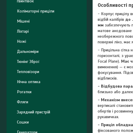
гвинтівок
Особливості пр
Коліматорні приціли
- Корпус прицілу в
відбій калібрів
до 
Мішені
мм
забезпечують пр
матове анодоване п
Ліхтарі
необережного пов
Ножі
поверхні лінз, має
- Прицільна сітка 
Дальноміри
горизонталі, з ура
Focal Plane).
Має ч
Тюнінг Зброї
вимкнення) — є мо
Тепловізори
фокусування. Підсв
відблисків.
Нічна оптика
- Відбудова пара
Рогатки
близько або далек
- Механізм внесе
Фляги
вертикалі становит
обертів і розвинен
Зарядний пристрій
рукавичках.
Сошки
- Приціл обладна
фіксованого полож
Генератори