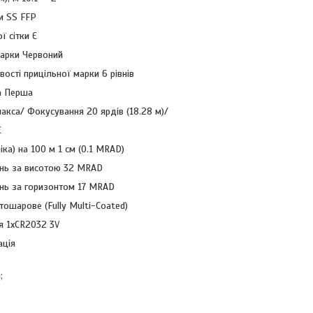
ки SS FFP
ї сітки Є
марки Червоний
ості прицільної марки 6 рівнів
а Перша
акса/ Фокусування 20 ярдів (18.28 м)/
Є
іка) на 100 м 1 см (0.1 MRAD)
нь за висотою 32 MRAD
нь за горизонтом 17 MRAD
тошарове (Fully Multi-Coated)
я 1xCR2032 3V
ація
;