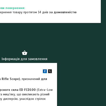
ернення товару протягом 14 днів
за домовленістю
Інформація для замовлення
 Rifle Scope)
, призначений
для
сного скла ED
FCD100
(Extra-Low
та миш'яку, що викликають різний
у дисперсію, унаслідок стрілок