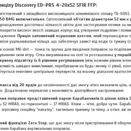
ицілу Discovery ED-PRS 4-20x52 SFIR FFP:
иготовлений з авіаційного високоміцного алюмінієвого сплаву Т6-6061.
.50 BMG включительно
. Світлосильний
об'єктив діаметром 52 мм
и
оходження достатньої кількості світла для застосування оптики за низ
окриття високої якості захищає корпус від утворення подряпин і появи 
одження.
Приціл заповнений осушеним азотом
, який перешкоджає 
 якісні ущільнювальні кільця, що забезпечує захист від води та туману (з
на основі Mil-dot — тонка та зручна для введення поправок за поділками
хуванням сили вітру. Сітка вигравіювана на склі та розташована
у перші
ервону підсвітку із 6 рівнями регулювання
(між кожним рівнем інтенс
жливість швидко вмик/вимик, перебуваючи на будь-якому її рівні), ко
ічується невелике центральне перехрестя, на всьому діапазоні кратосте
лакса від 20 ярдів
до нескінченності дає змогу чітко визначити ціль, 
о. Додатковою перевагою є можливість діоптрійного настроювання.
ння поправок представлений парою барабанчиків із ціною кліка 
ь 32 MRAD, по горизонталі — 17 MRAD. Кліки — чіткі, добре чутні. Бараб
у агресивну секційну "накатку", тактильно приємну та чіпку, а отже, ви 
ний функцією Zero Stop
, що дає змогу після пристрілювання й обнул
ення барабана вертикальних поправок.