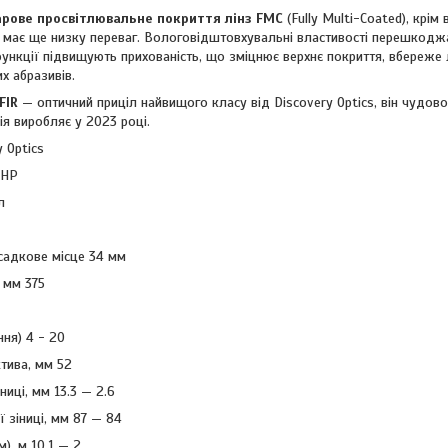
арове просвітлювальне покриття лінз FMC
(Fully Multi-Coated), крім
, має ще низку переваг. Вологовідштовхувальні властивості перешкодж
ункції підвищують прихованість, що зміцнює верхнє покриття, вбереже л
х абразивів.
FIR
— оптичний приціл найвищого класу від Discovery Optics, він чудово
ія виробляє у 2023 році.
 Optics
КНР
л
садкове місце 34 мм
 мм 375
ння) 4 - 20
ктива, мм 52
ниці, мм 13.3 — 2.6
 зіниці, мм 87 — 84
), м 10.1 — 2