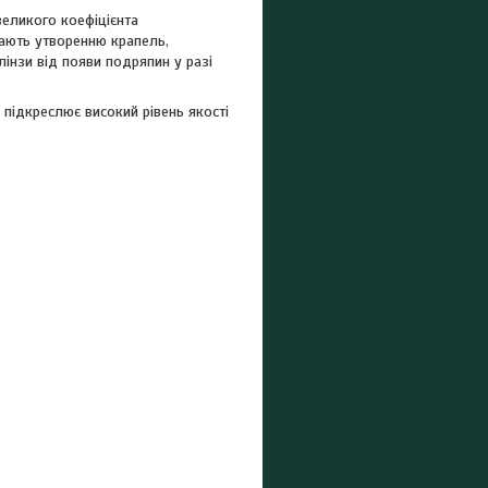
 великого коефіцієнта
ають утворенню крапель,
інзи від появи подряпин у разі
 підкреслює високий рівень якості