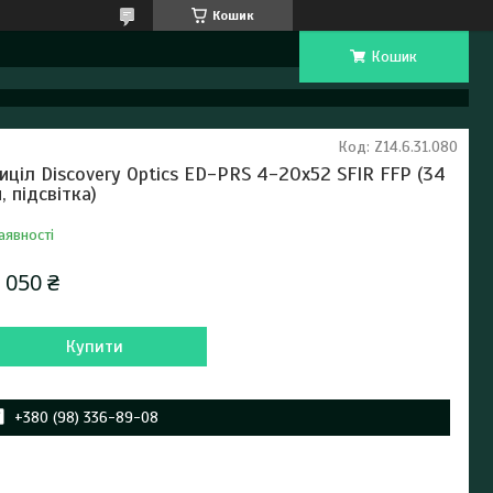
Кошик
Кошик
Код:
Z14.6.31.080
иціл Discovery Optics ED-PRS 4-20x52 SFIR FFP (34
, підсвітка)
аявності
 050 ₴
Купити
+380 (98) 336-89-08