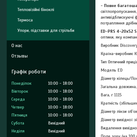
- Повне багатош
Тепловізійні біноклі
світлопропускання
антивідблискуючі ф
Термоса
потрапляння дрібни
Упори, підставки для стрільби
ED-PRS 4-20x52 S
оптики, яку компан
О нас
Виробник Discovery
Країна-виробник 
Отзывы
Тип Оптичний приці
Модель ED
Графік роботи
Діаметр кілець/По
Понеділок
10:00
18:00
Загальна довжина,
Вівторок
10:00
18:00
Вага, г 1115
Середа
10:00
18:00
Кратність (збільше
Четвер
10:00
18:00
Діаметр лінзи об'є
Пʼятниця
10:00
18:00
Діаметр вихідної зі
Субота
Вихідний
Видалення вихідної
Неділя
Вихідний
Поле зору (на 100 м