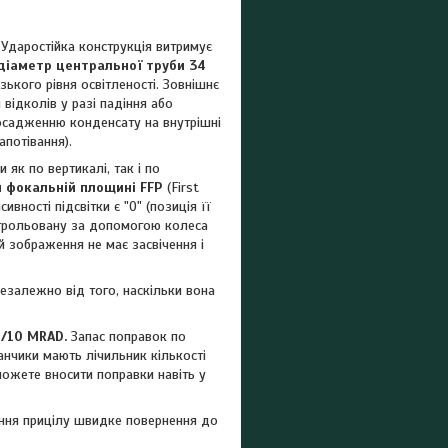
 Ударостійка конструкція витримує
діаметр центральної труби 34
ького рівня освітленості. Зовнішнє
відколів у разі падіння або
осадженню конденсату на внутрішні
апотівання).
 як по вертикалі, так і по
й фокальній площині FFP
(First
ивності підсвітки є "0" (позиція її
нтрольовану за допомогою колеса
й зображення не має засвічення і
незалежно від того, наскільки вона
1/10 MRAD.
Запас поправок по
анчики мають лічильник кількості
зможете вносити поправки навіть у
ення прицілу швидке повернення до