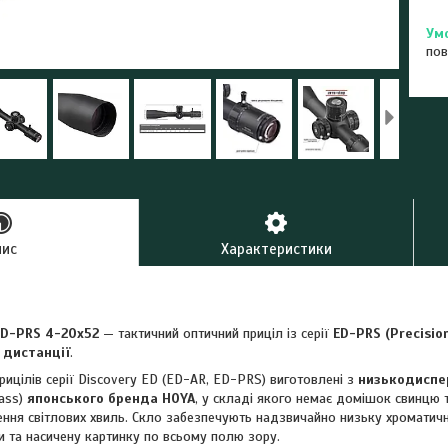
пов
пис
Характеристики
 ED-PRS 4-20x52
— тактичний оптичний приціл із серії
ED-PRS (Precision
 дистанції
.
рицілів серії Discovery ED (ED-AR, ED-PRS) виготовлені з
низькодиспер
lass)
японського бренда HOYA
, у складі якого немає домішок свинцю 
ння світлових хвиль. Скло забезпечують надзвичайно низьку хроматичн
ри та насичену картинку по всьому полю зору.