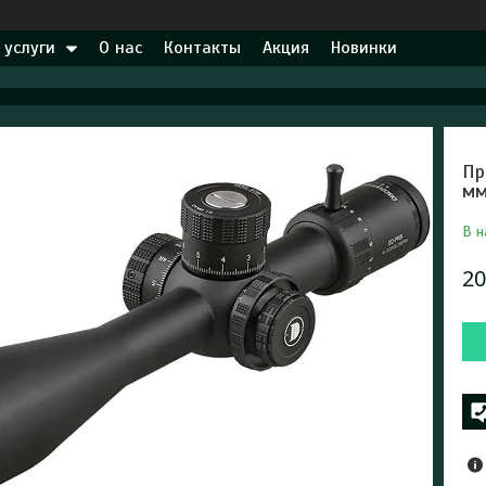
 услуги
О нас
Контакты
Акция
Новинки
Пр
мм
В н
20