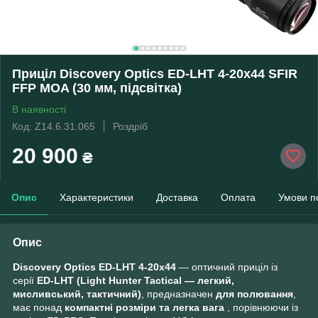
Приціл Discovery Optics ED-LHT 4-20x44 SFIR
FFP MOA (30 мм, підсвітка)
В наявності
Код: Z14.6.31.065
Роздріб
20 900
₴
Опис
Характеристики
Доставка
Оплата
Умови п
Опис
Discovery Optics ED-LHT 4-20x44
— оптичний приціл із
серії
ED-LHT (Light Hunter Tactical — легкий,
мисливський, тактичний)
, предназначен
для полювання
,
має понад
компактні розміри та легка вага
, порівнюючи із