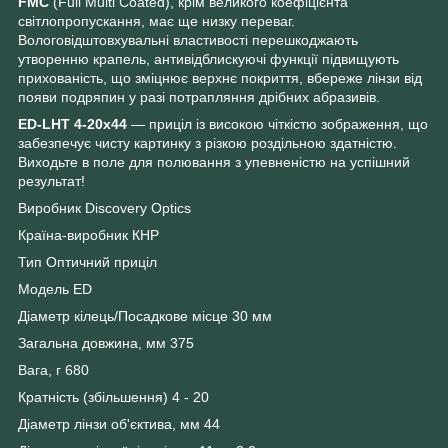
FMC
(Full Multi Coated), крім великого коефіцієнта
світлопропускання, має ще низку переваг.
Вологовідштовхувальні властивості перешкоджають
утворенню крапель, антивідблискуючі функції підвищують
прихованість, що зміцнює верхнє покриття, вбереже лінзи від
появи подряпин у разі потрапляння дрібних абразивів.
ED-LHT 4-20х44
— приціл із високою чіткістю зображення, що
забезпечує чисту картинку з різкою роздільною здатністю.
Виходьте в поле для полювання з упевненістю на успішний
результат!
Виробник Discovery Optics
Країна-виробник КНР
Тип Оптичний приціл
Модель ED
Діаметр кілець/Посадкове місце 30 мм
Загальна довжина, мм 375
Вага, г 680
Кратність (збільшення) 4 - 20
Діаметр лінзи об'єктива, мм 44