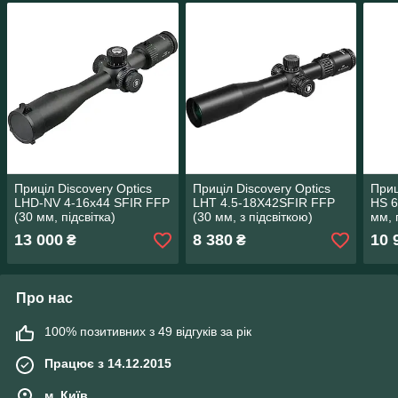
Приціл Discovery Optics
Приціл Discovery Optics
Приц
LHD-NV 4-16x44 SFIR FFP
LHT 4.5-18X42SFIR FFP
HS 6
(30 мм, підсвітка)
(30 мм, з підсвіткою)
мм, 
13 000
8 380
10 
₴
₴
Про нас
100% позитивних з 49 відгуків за рік
Працює з 14.12.2015
м. Київ