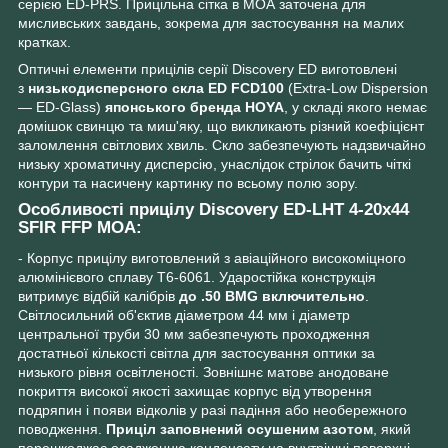
серією ED-PRS. Прицільна сітка в МОА заточена для
мисливських завдань, зокрема для застосування на малих
кратках.
Оптичні елементи прицілів серії Discovery ED виготовлені
з
низькодисперсного скла ED
FCD100
(Extra-Low Dispersion
— ED-Glass)
японського бренда HOYA
, у складі якого немає
домішок свинцю та миш'яку, що викликають різний коефіцієнт
заломлення світлових хвиль. Скло забезпечують надзвичайно
низьку хроматичну дисперсію, унаслідок стрілок бачить чіткі
контури та насичену картинку по всьому полю зору.
Особливості прицілу Discovery ED-LHT 4-20x44
SFIR FFP MOA:
- Корпус прицілу виготовлений з авіаційного високоміцного
алюмінієвого сплаву Т6-6061. Ударостійка конструкція
витримує відбій калібрів
до .50 BMG включительно
.
Світлосильний об'єктив діаметром 44 мм і діаметр
центральної труби 30 мм забезпечують проходження
достатньої кількості світла для застосування оптики за
низького рівня освітленості. Зовнішнє матове анодоване
покриття високої якості захищає корпус від утворення
подряпин і появи відколів у разі падіння або необережного
поводження.
Приціл заповнений осушеним азотом
, який
перешкоджає осадженню конденсату на внутрішні поверхні