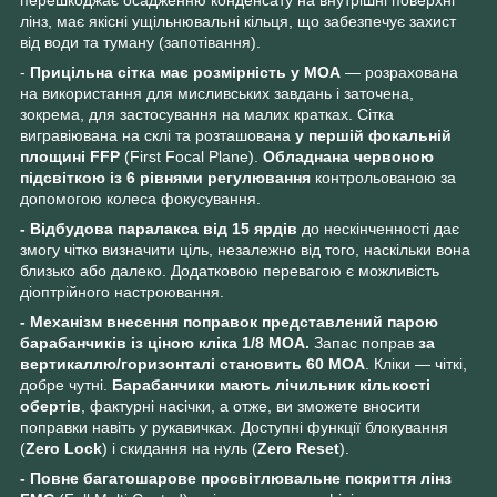
лінз, має якісні ущільнювальні кільця, що забезпечує захист
від води та туману (запотівання).
-
Прицільна сітка має розмірність у МОА
— розрахована
на використання для мисливських завдань і заточена,
зокрема, для застосування на малих кратках. Сітка
вигравіювана на склі та розташована
у першій фокальній
площині FFP
(First Focal Plane).
Обладнана червоною
підсвіткою із 6 рівнями регулювання
контрольованою за
допомогою колеса фокусування.
- Відбудова паралакса від 15 ярдів
до нескінченності дає
змогу чітко визначити ціль, незалежно від того, наскільки вона
близько або далеко. Додатковою перевагою є можливість
діоптрійного настроювання.
- Механізм внесення поправок представлений парою
барабанчиків із ціною кліка 1/8 MOA.
Запас поправ
за
вертикаллю/горизонталі становить 60 MOA
. Кліки — чіткі,
добре чутні.
Барабанчики мають лічильник кількості
обертів
, фактурні насічки, а отже, ви зможете вносити
поправки навіть у рукавичках. Доступні функції блокування
(
Zero Lock
) і скидання на нуль (
Zero Reset
).
- Повне багатошарове просвітлювальне покриття лінз