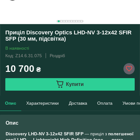
Приціл Discovery Optics LHD-NV 3-12x42 SFIR
SFP (30 мм, підсвітка)
В наявності
Код: Z14.6.31.075
Роздріб
10 700
₴
Купити
Опис
Характеристики
Доставка
Оплата
Умови п
Опис
Discovery LHD-NV 3-12x42 SFIR SFP
— приціл з
полегшеної
серії LHD — Lightweight High Definition (рос. — легка,