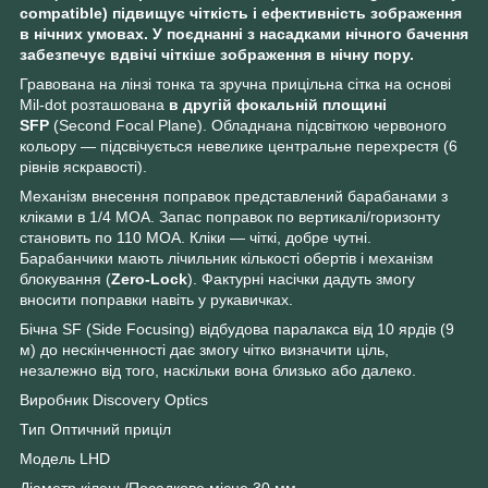
compatible) підвищує чіткість і ефективність зображення
в нічних умовах. У поєднанні з насадками нічного бачення
забезпечує вдвічі чіткіше зображення в нічну пору.
Гравована на лінзі тонка та зручна прицільна сітка на основі
Mil-dot розташована
в другій фокальній площині
SFP
(Second Focal Plane). Обладнана підсвіткою червоного
кольору — підсвічується невелике центральне перехрестя (6
рівнів яскравості).
Механізм внесення поправок представлений барабанами з
кліками в 1/4 MOA. Запас поправок по вертикалі/горизонту
становить по 110 MOA. Кліки — чіткі, добре чутні.
Барабанчики мають лічильник кількості обертів і механізм
блокування (
Zero-Lock
). Фактурні насічки дадуть змогу
вносити поправки навіть у рукавичках.
Бічна SF (Side Focusing) відбудова паралакса від 10 ярдів (9
м) до нескінченності дає змогу чітко визначити ціль,
незалежно від того, наскільки вона близько або далеко.
Виробник Discovery Optics
Тип Оптичний приціл
Модель LHD
Діаметр кілець/Посадкове місце 30 мм