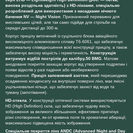
висока роздільна здатність) з HD-лінзами
,
спеціально
розроблений для використання з насадками нічного
бачення NV — Night Vision
. Призначений переважно для
мисливських цілей, але так само підійде для стрільби на
середні дистанції до 300 м.
Корпус прицілу виточений із суцільного блока авіаційного
високоміцного алюмінієвого сплаву Т6-6061,
що забезпечує
максимальну співвідношення всієї конструкції прицілу, а також
забезпечує високу міцність і герметичність.
Конструкція
витримує відбій пострілів до калібру.50 BMG
. Матове
анодоване покриття захищає корпус від утворення подряпин і
появи відколів у разі падіння або необережного
поводження.
Приціл заповнений азотом
, який перешкоджає
осадженню конденсату на внутрішні поверхні лінз, має якісні
ущільнювальні кільця, що забезпечує захист від води та
туману (запотівання).
HD-стекла
. У конструкції оптичної системи використовуються
HD (High Definition) скла, що забезпечує чудову якість
зображення за великого збільшення, ефективно пригнічує
різні спотворення, як-от кривина поля та хроматичні аберації,
максимально підвищена якість зображення.
Спеціальне
покриття лінз ANDC (Advanced Night and Day