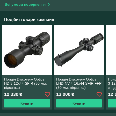
Всі умови повернення
Подібні товари компанії
Приціл Discovery Optics
Приціл Discovery Optics
Приц
HD 3-12x44 SFIR (30 мм,
LHD-NV 4-16x44 SFIR FFP
3-12
підсвітка)
(30 мм, підсвітка)
з пі
12 330
13 000
12 
₴
₴
Купити
Купити