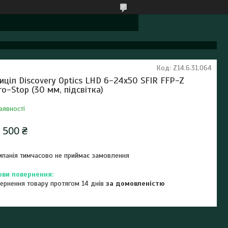
Код:
Z14.6.31.064
иціл Discovery Optics LHD 6-24x50 SFIR FFP-Z
ro-Stop (30 мм, підсвітка)
аявності
 500 ₴
панія тимчасово не приймає замовлення
ернення товару протягом 14 днів
за домовленістю