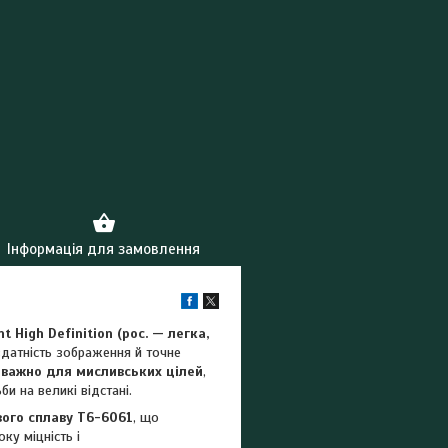
Інформація для замовлення
 High Definition (рос. — легка,
датність зображення й точне
важно для мисливських цілей
,
и на великі відстані.
вого сплаву Т6-6061
,
що
ку міцність і