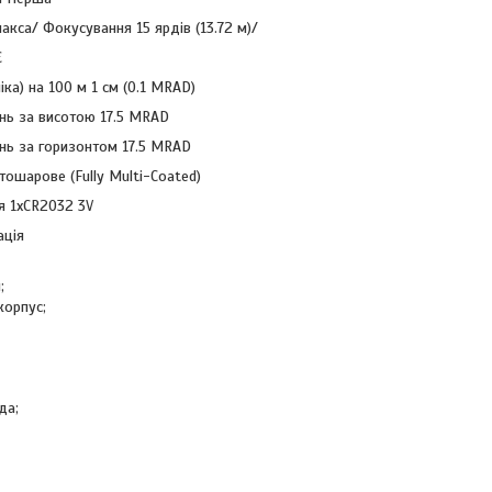
кса/ Фокусування 15 ярдів (13.72 м)/
Є
іка) на 100 м 1 см (0.1 MRAD)
нь за висотою 17.5 MRAD
нь за горизонтом 17.5 MRAD
тошарове (Fully Multi-Coated)
я 1xCR2032 3V
ація
;
орпус;
да;