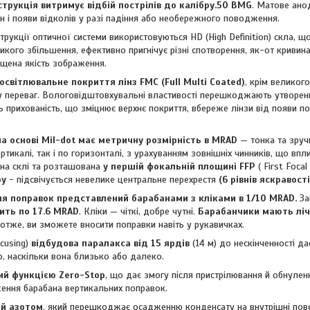
струкція витримує відбій пострілів до калібру.50 BMG
. Матове ано
н і появи відколів у разі падіння або необережного поводження.
струкції оптичної системи використовуються HD (High Definition) скла, щ
кого збільшення, ефективно пригнічує різні спотворення, як-от кривина
щена якість зображення.
світлювальне покриття лінз FMC (Full Multi Coated)
, крім великог
у переваг. Вологовідштовхувальні властивості перешкоджають утворен
 прихованість, що зміцнює верхнє покриття, вбереже лінзи від появи по
на основі Mil-dot має метричну розмірність в MRAD
— тонка та зруч
ртикалі, так і по горизонталі, з урахуванням зовнішніх чинників, що в
 на склі та розташована
у першій фокальній площині FFP
( First Focal
ру
- підсвічується невелике центральне перехрестя
(6 рівнів яскравості
ня поправок представлений барабанами з кліками в 1/10 MRAD.
За
ить по 17.6 MRAD
. Кліки — чіткі, добре чутні.
Барабанчики мають ліч
а отже, ви зможете вносити поправки навіть у рукавичках.
cusing)
відбудова паралакса від 15 ярдів
(14 м) до нескінченності да
, наскільки вона близько або далеко.
ий функцією Zero-Stop
, що дає змогу після пристрілювання й обнуле
ення барабана вертикальних поправок.
ий азотом
, який перешкоджає осадженню конденсату на внутрішні повер