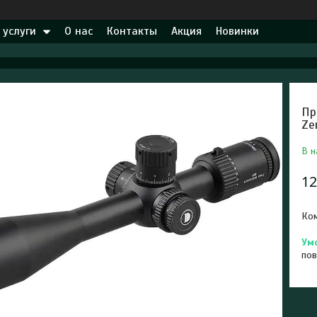
 услуги
О нас
Контакты
Акция
Новинки
Пр
Ze
В н
12
Ком
пов