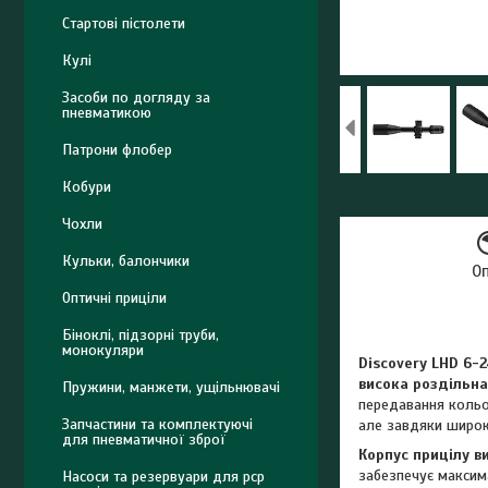
Стартові пістолети
Кулі
Засоби по догляду за
пневматикою
Патрони флобер
Кобури
Чохли
Кульки, балончики
О
Оптичні приціли
Біноклі, підзорні труби,
монокуляри
Discovery LHD 6-
висока роздільна
Пружини, манжети, ущільнювачі
передавання кольо
Запчастини та комплектуючі
але завдяки широко
для пневматичної зброї
Корпус прицілу в
забезпечує максима
Насоси та резервуари для pcp