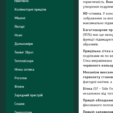
гвинтівок
герметичність.
Кон
утворення подряпи
Коліматорні приціли
HD-стекла
. У кон
Мішені
зображення за вели
максимально підви
Ліхтарі
Багатошарове про
(95%) має ще низк
Ножі
функції підвищують
Дальноміри
абразивів.
Прицільна сітка 
Тюнінг Зброї
поділками як по ве
Сітка вигравіювана
Тепловізори
червоного кольо
Нічна оптика
Механізм внесен
горизонту станов
Рогатки
фактурні насічки, 
Фляги
Бічна
(SF - Side Fo
незалежно від того
Зарядний пристрій
Приціл обладнан
Сошки
фіксованого полож
Приціл заповнен
Генератори