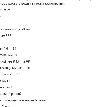
чує захист від води та туману (запотівання).
 Optics
л
садкове місце 30 мм
 мм 365
ння) 6 — 24
ктива, мм 50
ниці, мм 8.33 — 2.08
 зіниці, мм 103 — 91
), м 6.4 — 1.6
ки SS FFP
ї сітки Є
марки Червоний
ості прицільної марки 6 рівнів
а Перша