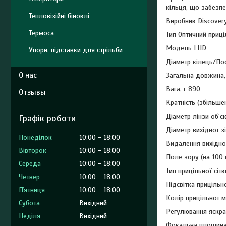
кільця, що забезпе
Тепловізійні біноклі
Виробник Discovery
Термоса
Тип Оптичний приці
Модель LHD
Упори, підставки для стрільби
Діаметр кілець/По
О нас
Загальна довжина,
Вага, г 890
Отзывы
Кратність (збільше
Діаметр лінзи об'є
Графік роботи
Діаметр вихідної зі
Понеділок
10:00
18:00
Видалення вихідної
Вівторок
10:00
18:00
Поле зору (на 100 м
Середа
10:00
18:00
Тип прицільної сіт
Четвер
10:00
18:00
Підсвітка прицільно
Пʼятниця
10:00
18:00
Колір прицільної 
Субота
Вихідний
Регулювання яскрав
Неділя
Вихідний
Фокальна площин