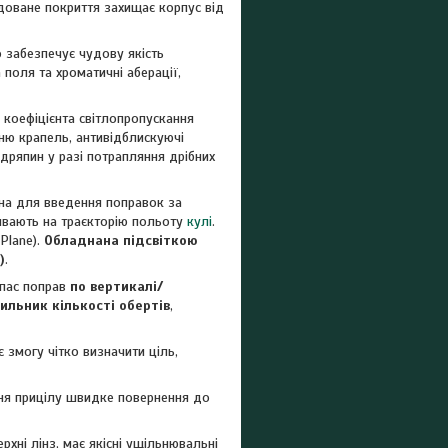
доване покриття захищає корпус від
о забезпечує чудову якість
 поля та хроматичні аберації,
о коефіцієнта світлопропускання
ню крапель, антивідблискуючі
дряпин у разі потрапляння дрібних
на для введення поправок за
пливають на траєкторію польоту
кулі
.
 Plane).
Обладнана підсвіткою
)
.
пас поправ
по вертикалі/
ильник кількості обертів
,
є змогу чітко визначити ціль,
ння прицілу швидке повернення до
хні лінз, має якісні ущільнювальні