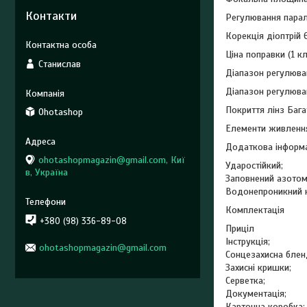
Контакти
Регулювання парала
Корекція діоптрій 
Ціна поправки (1 кл
Станислав
Діапазон регулюва
Діапазон регулюва
Покриття лінз Бага
Ohotashop
Елементи живленн
Додаткова інформ
ohotashopmagazin@gmail.com, Киї
Ударостійкий;
в, Україна
Заповнений азотом
Водонепроникний к
Комплектація
+380 (98) 336-89-08
Приціл
Інструкція;
ohotashopmagazin@gmail.com
Сонцезахисна блен
Захисні кришки;
Серветка;
Документація;
Картонна коробка;