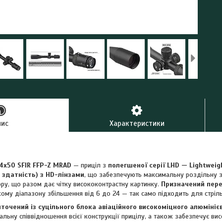
пис
Характеристики
24x50 SFIR FFP-Z MRAD
— приціл з
полегшеної серії LHD — Lightweight
 здатність) з HD-лінзами
, що забезпечують максимальну роздільну з
ру, що разом дає чітку висококонтрастну картинку.
Призначений пере
му діапазону збільшення від 6 до 24 — так само підходить для стрільб
иточений із суцільного блока авіаційного високоміцного алюмініє
льну співвідношення всієї конструкції прицілу, а також забезпечує висо