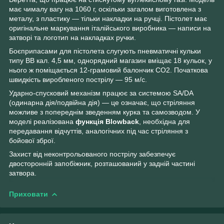
має чималу вагу на 1060 г, оскільки загалом виготовлена з
металу, з пластику — тільки накладки на ручці. Пістолет має
оригінальне маркування італійського виробника — написи на
затворі та логотип на накладках ручки.
Боєприпасами для пістолета слугують пневматичні кульки
типу ВВ кал. 4,5 мм, однорядний магазин вміщає 18 кульок, у
нього ж поміщається 12-грамовий балончик СО2. Початкова
швидкість виробленого пострілу — 95 м/с.
Ударно-спусковий механізм працює за системою SA/DA
(одинарна дія/подвійна дія) — це означає, що стріляння
можливе з попереднім зведенням курка та самозводом. У
моделі реалізована
функція Blowback
, необхідна для
передавання відчуттів, аналогічних під час стріляння з
бойової зброї.
Захист від неконтрольованого пострілу забезпечує
двосторонній запобіжник, розташований у задній частині
затвора.
Приховати