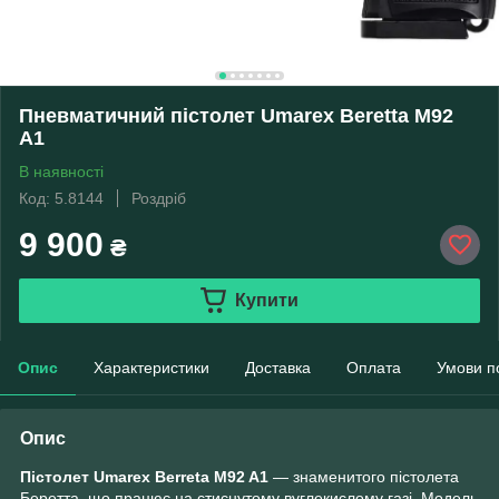
Пневматичний пістолет Umarex Beretta M92
A1
В наявності
Код: 5.8144
Роздріб
9 900
₴
Купити
Опис
Характеристики
Доставка
Оплата
Умови п
Опис
Пістолет Umarex
Berreta M92 A1
— знаменитого пістолета
Беретта, що працює на стиснутому вуглекислому газі. Модель