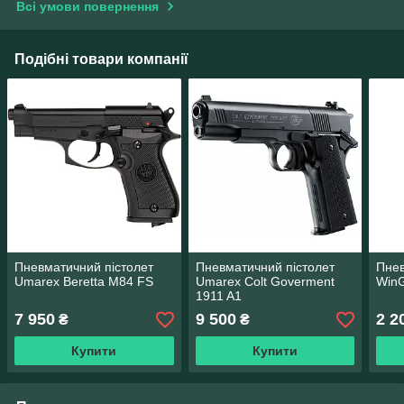
Всі умови повернення
Подібні товари компанії
Пневматичний пістолет
Пневматичний пістолет
Пнев
Umarex Beretta M84 FS
Umarex Colt Goverment
WinG
1911 A1
7 950
9 500
2 2
₴
₴
Купити
Купити