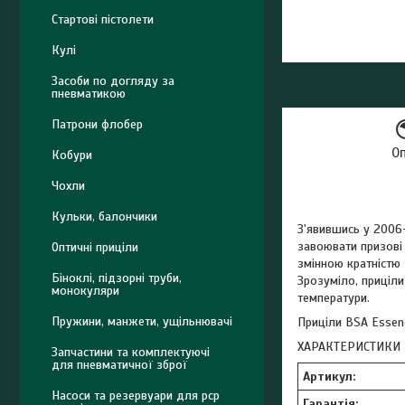
Стартові пістолети
Кулі
Засоби по догляду за
пневматикою
Патрони флобер
О
Кобури
Чохли
Кульки, балончики
З'явившись у 2006-
завоювати призові 
Оптичні приціли
змінною кратністю д
Біноклі, підзорні труби,
Зрозуміло, приціли
монокуляри
температури.
Пружини, манжети, ущільнювачі
Приціли BSA Essenс
ХАРАКТЕРИСТИКИ
Запчастини та комплектуючі
для пневматичної зброї
Артикул:
Насоси та резервуари для pcp
Гарантія: