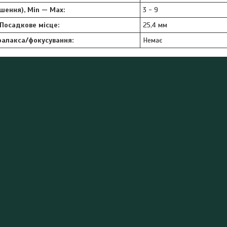
ьшення), Min — Max:
3 - 9
Посадкове місце:
25,4 мм
ралакса/фокусування:
Немає