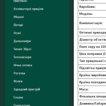
гвинтівок
Виробник:
Коліматорні приціли
Модель:
Мішені
Комплектація:
Ліхтарі
Оптичні прилади
Ножі
Діаметр об'єкти
Дальноміри
Поле зору на 100
Тюнінг Зброї
Ціна поправки (1
Тепловізори
Тип прицільної с
Нічна оптика
Підсвітка приціл
Рогатки
Країна-виробник
Фляги
Країна походжен
Зарядний пристрій
Маса:
Фокальна площи
Сошки
Довжина/Габари
Генератори