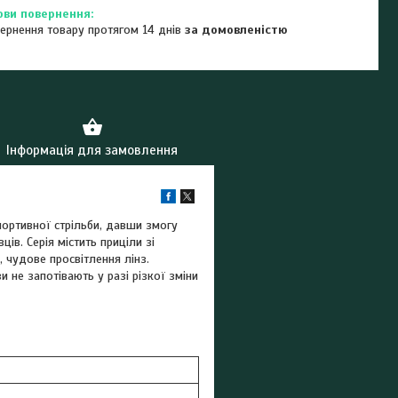
ернення товару протягом 14 днів
за домовленістю
Інформація для замовлення
портивної стрільби, давши змогу
ів. Серія містить приціли зі
, чудове просвітлення лінз.
и не запотівають у разі різкої зміни