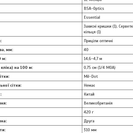
BSA-Optics
Essential
Захисні кришки (1), Серветка
кільця (1)
:
Приціли оптичні
ва, мм:
40
 м:
14,6-4,7 м
 кліка) на 100 м:
0,75 см (1/4 МОА)
ітки:
Mil-Dot
ьної сітки:
Немає
:
Китай
ня:
Великобританія
420 г
на:
Друга
ти:
310 мм