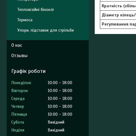
Кратність (збіл
Тепловізійні біноклі
Діаметр кілець/
Термоса
Регулювання па
Упори, підставки для стрільби
О нас
Отзывы
Графік роботи
Понеділок
10:00
18:00
Вівторок
10:00
18:00
Середа
10:00
18:00
Четвер
10:00
18:00
Пʼятниця
10:00
18:00
Субота
Вихідний
Неділя
Вихідний