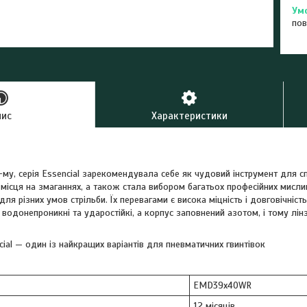
пов
пис
Характеристики
му, серія Essenсial зарекомендувала себе як чудовий інструмент для с
місця на змаганнях, а також стала вибором багатьох професійних мисливц
ля різних умов стрільби. Їх перевагами є висока міцність і довговічність
 водонепроникні та ударостійкі, а корпус заповнений азотом, і тому лінз
ial — один із найкращих варіантів для пневматичних гвинтівок
EMD39x40WR
12 місяців