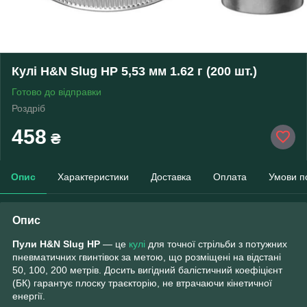
Кулі H&N Slug HP 5,53 мм 1.62 г (200 шт.)
Готово до відправки
Роздріб
458
₴
Опис
Характеристики
Доставка
Оплата
Умови п
Опис
Пули H&N Slug HP
— це
кулі
для точної стрільби з потужних
пневматичних гвинтівок за метою, що розміщені на відстані
50, 100, 200 метрів. Досить вигідний балістичний коефіцієнт
(БК) гарантує плоску траєкторію, не втрачаючи кінетичної
енергії.