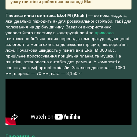
увагу гвинтівки робляться на заводі Ekol
Пневматична гвинтівка Ekol M (Khaki)
— це нова модель,
яка ідеально підходить як для розважальної стрільби, так і для
полювання на дрібну дичину. Завдяки використанню
ударостійкого пластику в конструкції ложі та
приклада
гвинтівка не боїться різких перепадів температур, підвищеної
вологості та менш схильна до відколів і тріщин, ніж дерев'яні
ложі. Початкова швидкість у
гвинтівки Ekol M
300 м/c,
прицільне пристосування прицільна планка та мушка. На
гвинтівці встановлена антабка для ременя. У комплекті є
сошки для комфортної стрільби. Загальна довжина — 1050
мм, ширина — 70 мм, вага — 3,150 кг.
Приховати