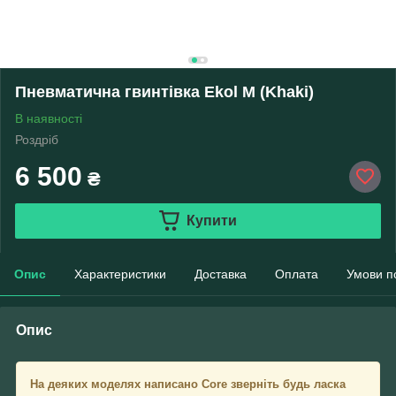
Пневматична гвинтівка Ekol M (Khaki)
В наявності
Роздріб
6 500
₴
Купити
Опис
Характеристики
Доставка
Оплата
Умови п
Опис
На деяких моделях написано Core зверніть будь ласка