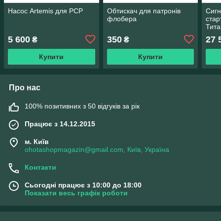
Насос Artemis для PCP
Обтискач для патронів
Сиг
флобера
стар
Тита
9 м
5 600
350
27 
₴
₴
Купити
Купити
Про нас
100% позитивних з 50 відгуків за рік
Працює з 14.12.2015
м. Київ
ohotashopmagazin@gmail.com, Київ, Україна
Контакти
Сьогодні працює з 10:00 до 18:00
Показати весь графік роботи