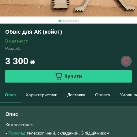
Обвіс для АК (койот)
В наявності
Роздріб
3 300
₴
Купити
Опис
Характеристики
Доставка
Оплата
Умови п
Опис
Комплектація
-
Приклад
телескопічний, складаний. З підщічником.