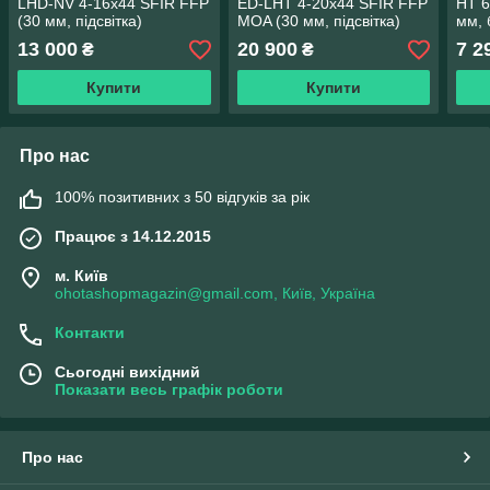
LHD-NV 4-16x44 SFIR FFP
ED-LHT 4-20x44 SFIR FFP
HT 6
(30 мм, підсвітка)
MOA (30 мм, підсвітка)
мм, 
13 000
20 900
7 2
₴
₴
Купити
Купити
Про нас
100% позитивних з 50 відгуків за рік
Працює з 14.12.2015
м. Київ
ohotashopmagazin@gmail.com, Київ, Україна
Контакти
Сьогодні вихідний
Показати весь графік роботи
Про нас