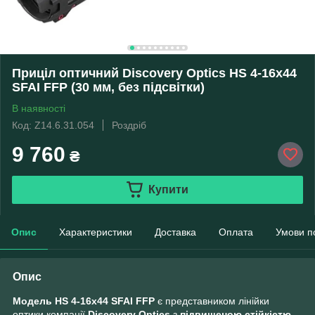
Приціл оптичний Discovery Optics HS 4-16x44
SFAI FFP (30 мм, без підсвітки)
В наявності
Код: Z14.6.31.054
Роздріб
9 760
₴
Купити
Опис
Характеристики
Доставка
Оплата
Умови п
Опис
Модель HS 4-16x44 SFAI FFP
є представником лінійки
оптики компанії
Discovery Optics
з
підвищеною стійкістю