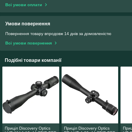
Всі умови оплати
Умови повернення
Повернення товару впродовж 14 днів за домовленістю
Всі умови повернення
Подібні товари компанії
Приціл Discovery Optics
Приціл Discovery Optics
Приц