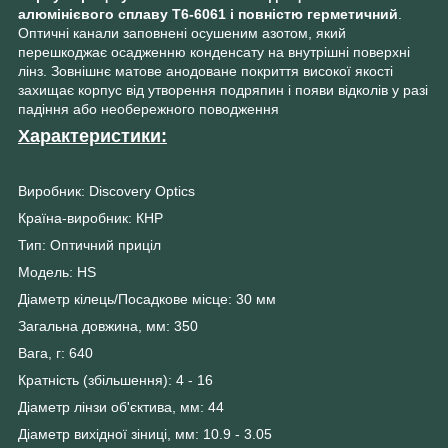
алюмінієвого сплаву Т6-6061 і повністю герметичний
.
Оптичні канали заповнені осушеним азотом, який
перешкоджає осадженню конденсату на внутрішні поверхні
лінз. Зовнішнє матове анодоване покриття високої якості
захищає корпус від утворення подряпин і появи відколів у разі
падіння або необережного поводження
Характеристики:
Виробник: Discovery Optics
Країна-виробник: КНР
Тип: Оптичний приціл
Модель: HS
Діаметр кілець/Посадкове місце: 30 мм
Загальна довжина, мм: 350
Вага, г: 640
Кратність (збільшення): 4 - 16
Діаметр лінзи об'єктива, мм: 44
Діаметр вихідної зіниці, мм: 10.9 - 3.05