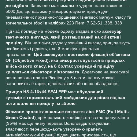
до відбою
. Заявлене максимальне ударне навантаження —
5000 Дж, що дає змогу використовувати приціл для
пневматичних пружинно-поршневих гвинтівок магнум класу та
вогнепальної зброї в калібрах.223 Rem, 7,62х51,.338,.338
Під час погляду на модель одразу впадає в око
аксесуар
тактичного вигляду, який розташований на об'єктиві
прицілу
. Він не тільки додає у зовнішній вигляд прицілу якусь
особливість і рідкість, але й має функціональне
призначення.
Цей аксесуар є системою фіксації об'єктива
OF (Objective Fixed), яка використовується в прицілах
військового класу, на 8 болтах усередині прицілу
кріпляться фіксатори лінзопакета
. Додатково на аксесуарі
розташована планка Picatinny у 3 слоти, на яку можна
встановити ліхтарик, цілевказівник або інше обладнання.
Прицел HS 4-16x44 SFAI FFP
має
вбудований
кутомір
и
горизонтальний майданчик для рівня під час
встановлення прицілу на зброю
.
Фірмове просвітлювальне покриття лінз FMC (Full Multi-
Green Coated)
, крім великого коефіцієнта світлопропускання
(95%) має ще низку переваг. Вологовідштовхувальні
властивості перешкоджають утворенню крапель,
антивідблискуючі функції підвищують прихованість, що