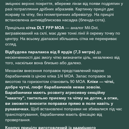
зміцнює верхнє покриття, вбереже лінзи від появи подряпин у
разі потрапляння дрібних абразивів. Картинку приціл дає
яскраву та чітку, без геометричних абревіатур. На прицілі
встановлена антивідблискова насадка (бленда-сота).
Прицільна
сітка DLT FFP MOA
— аналог Mil-Dot,
вигравіюваний на склі, має дуже тонкі лінії й окрему точку по
центру. На всьому діапазоні збільшень сітка не перекриває
огляд.
Відбудова паралакса від 8 ярдів (7,3 метра)
до
нескінченності дає змогу чітко визначити ціль, незалежно від
того, наскільки вона близько або далеко.
Механізм внесення поправок представлений парою
барабанчиків із ціною кліка 1/4 MOA. Запас поправок за
висотою та горизонтом становить 90 MOA.
Кліки — чіткі,
добре чутні, люфт барабанчиків немає зовсім.
Барабанчики мають розвиту агресивну секційну
"накатку", тактильно приємну та чіпку на дотик, а отже,
ви зможете вносити поправки прямо в поле навіть у
рукавичках.
Щоб встановлені поправки не збивалися під час
транспортування, барабанчики мають фіксацію від
провертання.
Корпус прицілу виготовлений із надміцного