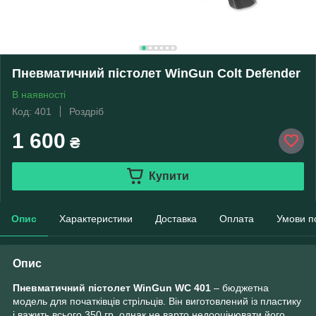
Пневматичний пістолет WinGun Colt Defender
В наявності
Код: 401
Роздріб
1 600
₴
Купити
Опис
Характеристики
Доставка
Оплата
Умови п
Опис
Пневматичний пістолет WinGun WC 401
– бюджетна
модель для початківців стрільців. Він виготовлений із пластику
і важить всього 350 гр. однак не варто недооцінювати його