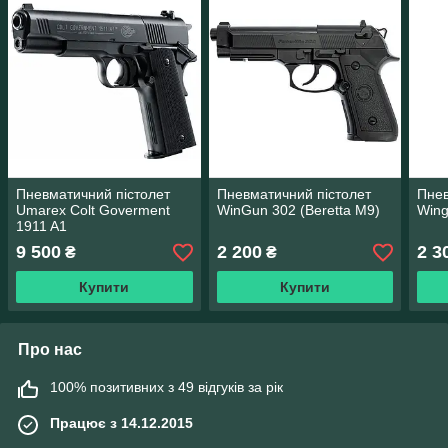
Пневматичний пістолет
Пневматичний пістолет
Пнев
Umarex Colt Goverment
WinGun 302 (Beretta M9)
Wing
1911 A1
9 500
2 200
2 3
₴
₴
Купити
Купити
Про нас
100% позитивних з 49 відгуків за рік
Працює з 14.12.2015