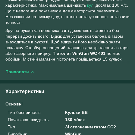
характеристики. Максимальна швидкість
кулі
досягає 130 м/c,
що є непоганим показником для аматорської пневматики.
Незважаючи на низьку ціну, пістолет показує хороші показники
точності.
Зручна рукоятка і невелика вага дозволяють стріляти без
перерви досить довго. Відсік для установки балона із газом
знаходиться в рукояті. Щоб відкрити його необхідно зняти
накладку. Стовбур оснащений планкою для кріплення ліхтаря
або лазерного прицілу.
Пістолет WinGun WC 401
не має
обойми. Місткий магазин пістолета поміщається 15 кульок.
Приховати
Характеристики
Основні
Тип боєприпасів
Кульки BB
Початкова швидкість
130 м/сек
Тип
Зі стисненим газом СО2
Виробник
WinGun