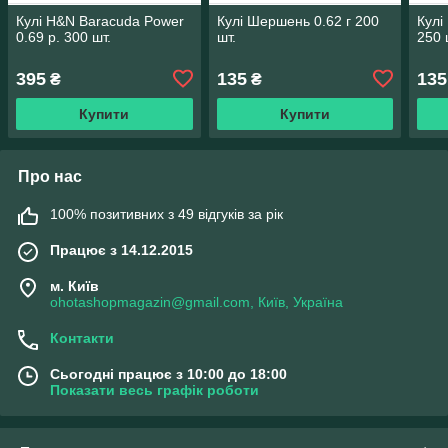
Кулі H&N Baracuda Power
Кулі Шершень 0.62 г 200
Кулі
0.69 р. 300 шт.
шт.
250 
395
135
135
₴
₴
Купити
Купити
Про нас
100% позитивних з 49 відгуків за рік
Працює з 14.12.2015
м. Київ
ohotashopmagazin@gmail.com, Київ, Україна
Контакти
Сьогодні працює з 10:00 до 18:00
Показати весь графік роботи