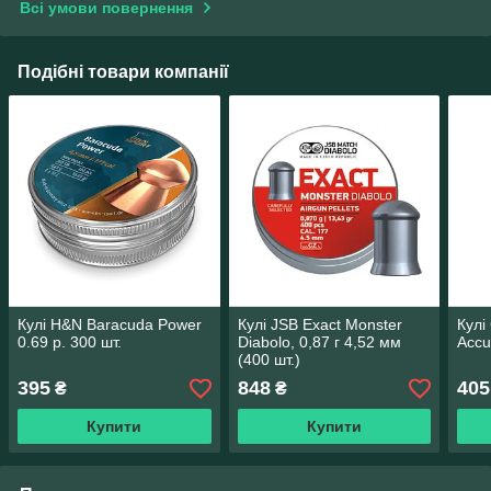
Всі умови повернення
Подібні товари компанії
Кулі H&N Baracuda Power
Кулі JSB Exact Monster
Кулі
0.69 р. 300 шт.
Diabolo, 0,87 г 4,52 мм
Accu
(400 шт.)
395
848
405
₴
₴
Купити
Купити