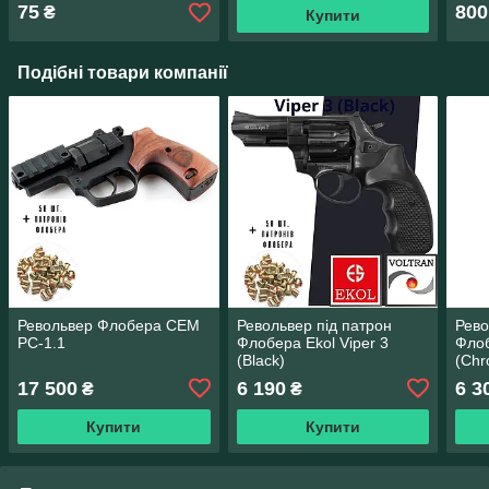
75
800
₴
Купити
Подібні товари компанії
Револьвер Флобера СЕМ
Револьвер під патрон
Рево
РС-1.1
Флобера Ekol Viper 3
Флоб
(Black)
(Chr
17 500
6 190
6 3
₴
₴
Купити
Купити