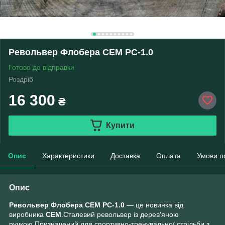
Револьвер Флобера СЕМ РС-1.0
Готово до відправки
Роздріб
16 300
₴
Купити
Опис
Характеристики
Доставка
Оплата
Умови п
Опис
Револьвер Флобера СЕМ РС-1.0
— це новинка від
виробника
СЕМ
.Сталевий револьвер із дерев'яною
ручкою.Призначений для спортивно-тренувальної стрільби з