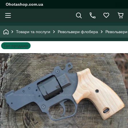
Ohotashop.com.ua
Товари та послуги
Револьвери флобера
Револьвери
Топ продажів