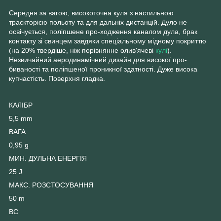
Середня за вагою, високоточна куля з настильною
траєкторією польоту та для дальніх дистанцій. Дуло не
освічується, поліпшене про-ходження каналом дула, брак
контакту зі свинцем завдяки спеціальному мідному покриттю
(на 20% твердіше, ніж порівнянне олив'ячеві
кулі
).
Незвичайний аеродинамічний дизайн для високої про-
биваності та поліпшеної проникної здатності. Дуже висока
купчастість. Поверхня гладка.
КАЛІБР
5,5 mm
ВАГА
0,95 g
МИН. ДУЛЬНА ЕНЕРГІЯ
25 J
МАКС. РОЗСТОСУВАННЯ
50 m
BC