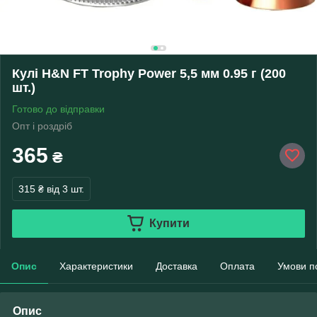
Кулі H&N FT Trophy Power 5,5 мм 0.95 г (200
шт.)
Готово до відправки
Опт і роздріб
365
₴
315 ₴
від 3 шт.
Купити
Опис
Характеристики
Доставка
Оплата
Умови п
Опис