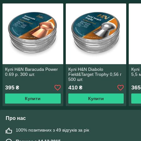
Кулі H&N Baracuda Power
Кулі H&N Diabolo
Кулі
0.69 р. 300 шт.
Field&Target Trophy 0,56 г
5,5 
500 шт.
395
410
365
₴
₴
Купити
Купити
Про нас
100% позитивних з 49 відгуків за рік