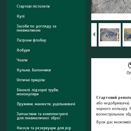
Стартові пістолети
Кулі
Засоби по догляду за
пневматикою
Патрони флобер
Кобури
Чохли
Кульки, балончики
О
Оптичні приціли
Біноклі, підзорні труби,
монокуляри
Стартовий револьв
або недобрювача). 
Пружини, манжети, ущільнювачі
чорного кольору. М
Запчастини та комплектуючі
вогнестрільною зб
для пневматичної зброї
Вусм дає можливіст
Насоси та резервуари для pcp