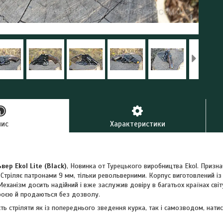
пис
Характеристики
ер Ekol Lite (Black)
, Новинка от Турецького виробництва Ekol. Призна
Стріляє патронами 9 мм, тільки револьверними. Корпус виготовлений із
еханізм досить надійний і вже заслужив довіру в багатьох країнах світу
роєю й продаються без дозволу.
ь стріляти як із попереднього зведення курка, так і самозводом, нати