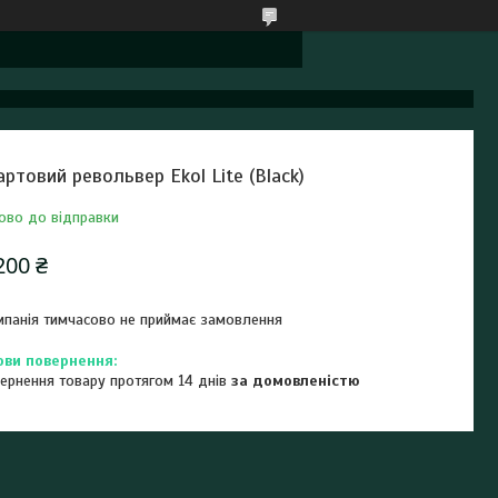
артовий револьвер Ekol Lite (Black)
ово до відправки
200 ₴
панія тимчасово не приймає замовлення
ернення товару протягом 14 днів
за домовленістю