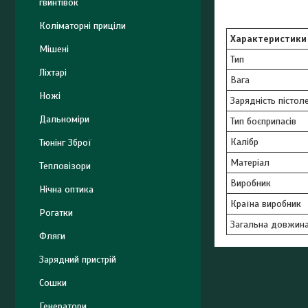
гвинтівок
Коліматорні приціли
Характеристики
Мішені
Тип
Ліхтарі
Вага
Ножі
Зарядність пістол
Дальноміри
Тип боєприпасів
Калібр
Тюнінг Зброї
Матеріал
Тепловізори
Виробник
Нічна оптика
Країна виробник
Рогатки
Загальна довжин
Фляги
Зарядний пристрій
Сошки
Генератори