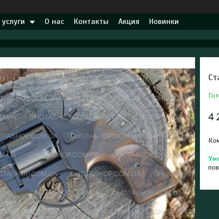
 услуги
О нас
Контакты
Акция
Новинки
Ст
Гот
4 
Ком
пов