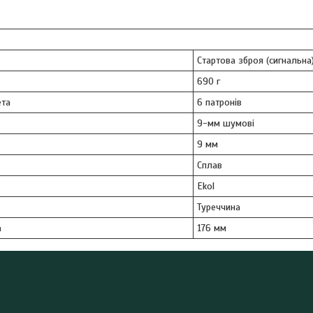
Стартова зброя (сигнальна
690 г
ета
6 патронів
9-мм шумові
9 мм
Сплав
Ekol
Туреччина
а
176 мм