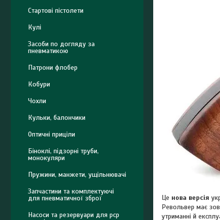
Стартові пістолети
Кулі
Засоби по догляду за
пневматикою
Патрони флобер
Кобури
Чохли
Кульки, балончики
Оптичні приціли
Біноклі, підзорні труби,
монокуляри
Пружини, манжети, ущільнювачі
Запчастини та комплектуючі
Це
нова версія
укр
для пневматичної зброї
Револьвер має зовс
Насоси та резервуари для pcp
утриманні й експлуа