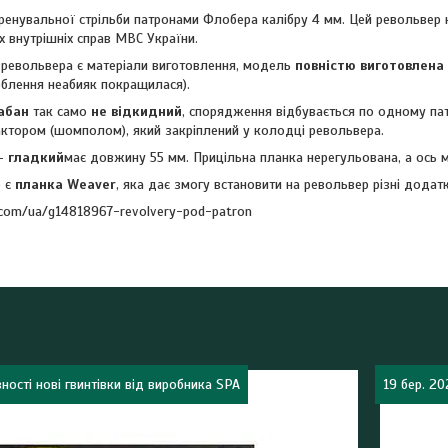
енувальної стрільби патронами Флобера калібру 4 мм. Цей револьвер н
ах внутрішніх справ МВС України.
 револьвера є матеріали виготовлення, модель
повністю виготовлена 
роблення неабияк покращилася).
абан
так само
не відкидний
, спорядження відбувається по одному пат
актором (шомполом), який закріплений у колодці револьвера.
—
гладкий
має довжину 55 мм. Прицільна планка нерегульована, а ось 
р є
планка Weaver
, яка дає змогу встановити на револьвер різні додатк
.com/ua/g14818967-revolvery-pod-patron
ності нові гвинтівки від виробника SPA
19 бер. 20