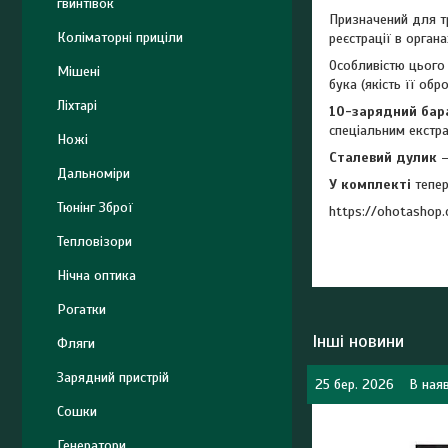
гвинтівок
Призначений для тр
Коліматорні приціли
реєстрації в орган
Особливістю цього
Мішені
бука (якість її об
Ліхтарі
10-зарядний бар
спеціальним екстр
Ножі
Сталевий дулик
Дальноміри
У комплекті
тепе
Тюнінг Зброї
https://ohotashop
Тепловізори
Нічна оптика
Рогатки
Інші новини
Фляги
Зарядний пристрій
25 бер. 2026
В наяв
Сошки
Генератори