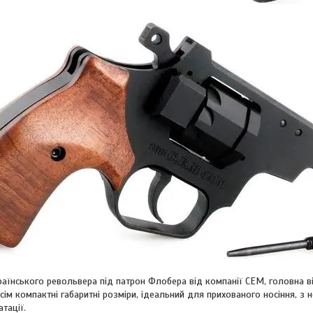
аїнського револьвера під патрон Флобера від компанії CЕМ, головна ві
ім компактні габаритні розміри, ідеальний для прихованого носіння, з
тації.