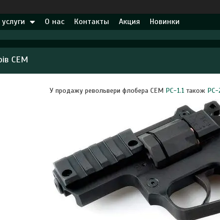
 услуги
О нас
Контакты
Акция
Новинки
рів СЕМ
У продажу револьвери флобера СЕМ
РС-1.1
також
РС-