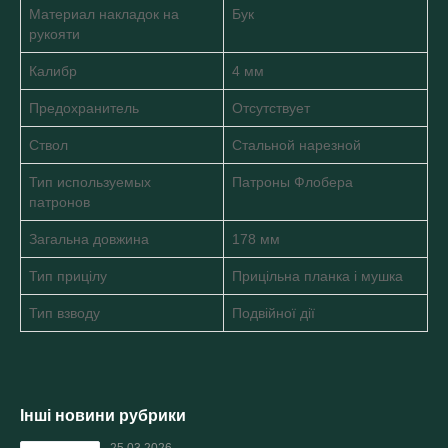
Материал накладок на
Бук
рукояти
Калибр
4 мм
Предохранитель
Отсутствует
Ствол
Стальной нарезной
Тип используемых
Патроны Флобера
патронов
Загальна довжина
178 мм
Тип прицілу
Прицільна планка і мушка
Тип взводу
Подвійної дії
Інші новини рубрики