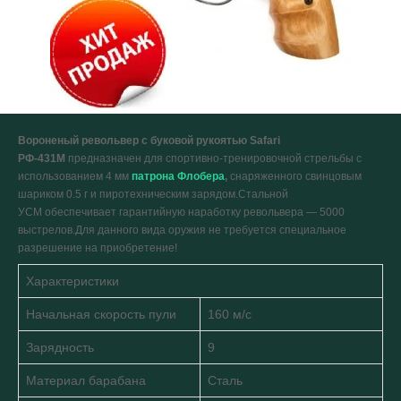
Вороненый револьвер с буковой рукоятью
Safari
РФ-431М
предназначен для спортивно-тренировочной стрельбы с
использованием 4 мм
патрона Флобера
,
снаряженного свинцовым
шариком 0.5 г и пиротехническим зарядом.Стальной
УСМ обеспечивает гарантийную наработку револьвера — 5000
выстрелов.
Для данного вида оружия не требуется специальное
разрешение на приобретение!
Характеристики
Начальная скорость пули
160 м/с
Зарядность
9
Материал барабана
Сталь