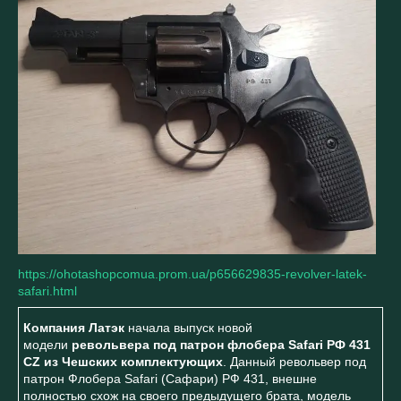
https://ohotashopcomua.prom.ua/p656629835-revolver-latek-
safari.html
Компания Латэк
начала выпуск новой
модели
револьвера под патрон флобера Safari РФ 431
CZ из Чешских комплектующих
. Данный револьвер под
патрон Флобера Safari (Сафари) РФ 431, внешне
полностью схож на своего предыдущего брата, модель