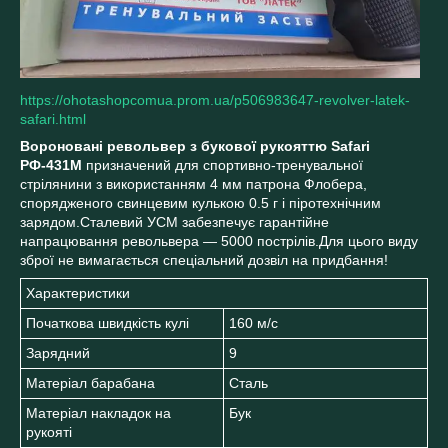
https://ohotashopcomua.prom.ua/p506983647-revolver-latek-
safari.html
Вороновані револьвер з букової рукояттю Safari
РФ-431М
призначений для спортивно-тренувальної
стрілянини з використанням 4 мм патрона Флобера,
спорядженого свинцевим кулькою 0.5 г і піротехнічним
зарядом.Сталевий УСМ забезпечує гарантійне
напрацювання револьвера — 5000 пострілів.Для цього виду
зброї не вимагається спеціальний дозвіл на придбання!
Характеристики
Початкова швидкість кулі
160 м/с
Зарядний
9
Матеріал барабана
Сталь
Матеріал накладок на
Бук
рукояті