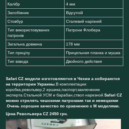
Калібр
4 мм
Запобіжник
Відсутній
Стовбур
Сталевий нарізний
Тип використовуваних
Патрони Флобера
патронів
Загальна довжина
178 мм
Тип прицілу
Прицельная планка и мушка
Тип взвода
Двойного действия
Safari CZ модели изготовляются в Чехии а собираются
на территории Украины
.В комплектации:
коробка,револьвер,2 ершика,паспорт,заключение
эксперта.Стальной УСМ и барабан,ствол нарезной.
Safari CZ
можно стрелять чешскими патронами так и немецкими
.
Очень хорошие качество по сравнению с М моделями.
Цена Револьвера CZ 2450 грн.