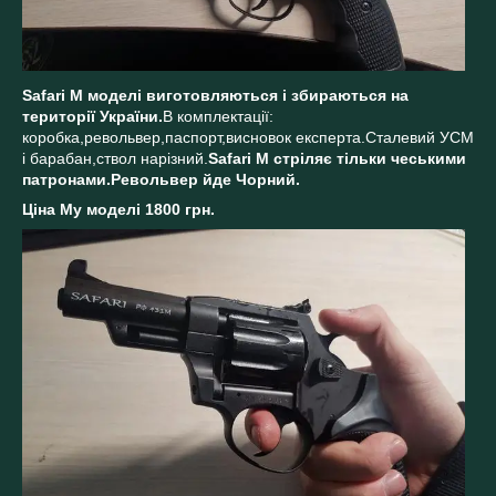
Safari M моделі виготовляються і збираються на
території України.
В комплектації:
коробка,револьвер,паспорт,висновок експерта.Сталевий УСМ
і барабан,ствол нарізний.
Safari M стріляє тільки чеськими
патронами.Револьвер йде Чорний.
Ціна Му моделі 1800 грн.