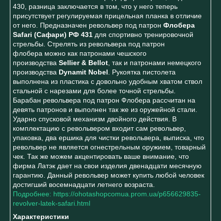
430, разница заключается в том, что у него теперь
присутствует регулируемая прицельная планка в отличие
от него. Предназначен револьвер под патрон
Флобера
Safari (Сафари) РФ 431
для спортивно тренировочной
стрельбы. Стрелять из револьвера под патрон
флобера можно как патронами чешского
производства
Sellier & Bellot
, так и патронами немецкого
производства
Dynamit Nobel
. Рукоятка пистолета
выполнена из пластика с довольно удобным хватом ствол
стальной с нарезами для более точной стрельбы.
Барабан револьвера под патрон Флобера рассчитан на
девять патронов и выполнен так же из оружейной стали.
Ударно спусковой механизм двойного действия. В
комплектацию с револьвером входит сам револьвер,
упаковка, два ершика для чистки револьвера, выписка, что
револьвер не является огнестрельным оружием, товарный
чек. Так же можем акцентировать ваше внимание, что
фирма Латэк дает на свои изделия двенадцати месячную
гарантию. Данный револьвер может купить любой человек
достигший восемнадцати летнего возраста.
Подробнее: https://ohotashopcomua.prom.ua/p656629835-
revolver-latek-safari.html
Характеристики